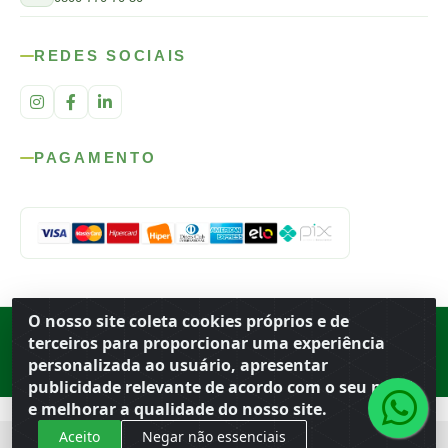
REDES SOCIAIS
PAGAMENTO
O nosso site coleta cookies próprios e de
Rod. SP-215, s/n, km 98 — Área Rural
·
Porto Ferreira
/
SP
·
BR
· CEP
terceiros para proporcionar uma experiência
13.669-899
· CNPJ 56.679.863/0001-91
personalizada ao usuário, apresentar
© 2026 Atacado Ideal
publicidade relevante de acordo com o seu perfil
e melhorar a qualidade do nosso site.
Aceito
Negar não essenciais