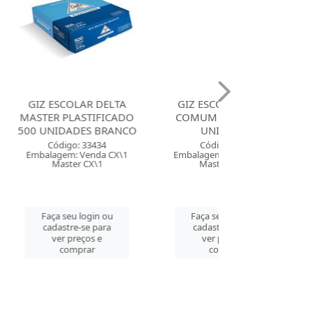
AR DELTA
GIZ ESCOLAR DELTA
GIZ ESCOLAR 
STIFICADO
COMUM BRANCO 64
COMUM BRAN
ES BRANCO
UNIDADES
UNIDAD
 33434
Código: 1391
Código: 155
Venda CX\1
Embalagem: Venda CX\40
Embalagem: Ven
 CX\1
Master CX\40
Master CM
login ou
Faça seu login ou
Faça seu log
se para
cadastre-se para
cadastre-se 
ços e
ver preços e
ver preços
rar
comprar
comprar