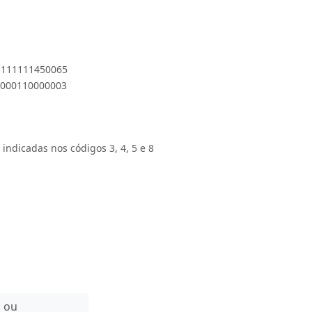
 1111111450065
01000110000003
 indicadas nos códigos 3, 4, 5 e 8
n ou