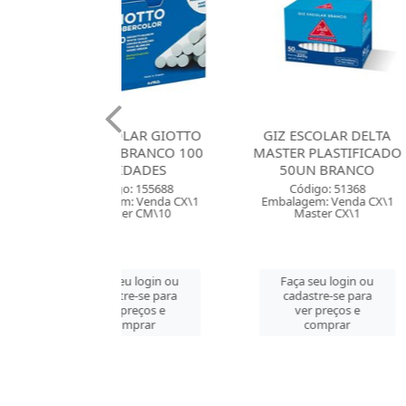
SCOLAR GIOTTO
GIZ ESCOLAR DELTA
GIZ ESC
 BRANCO 100
MASTER PLASTIFICADO
ROBERCO
NIDADES
50UN BRANCO
10 U
digo: 155688
Código: 51368
Códig
gem: Venda CX\1
Embalagem: Venda CX\1
Embalagem
ster CM\10
Master CX\1
Maste
 seu login ou
Faça seu login ou
Faça s
astre-se para
cadastre-se para
cadast
er preços e
ver preços e
ver 
comprar
comprar
co