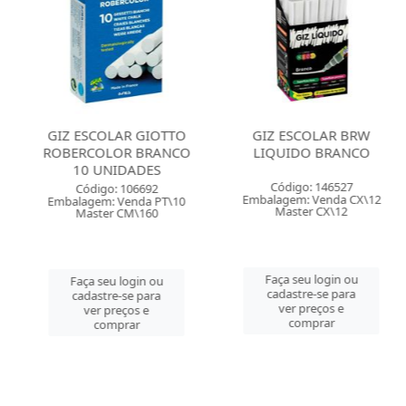
OLAR GIOTTO
GIZ ESCOLAR BRW
GIZ ESCOL
LOR BRANCO
LIQUIDO BRANCO
MASTER PLA
NIDADES
500 UNIDAD
Código: 146527
o: 106692
Código:
Embalagem: Venda CX\12
: Venda PT\10
Embalagem: 
Master CX\12
r CM\160
Master
Faça seu login ou
eu login ou
Faça seu 
cadastre-se para
re-se para
cadastre-
ver preços e
preços e
ver pre
comprar
mprar
comp