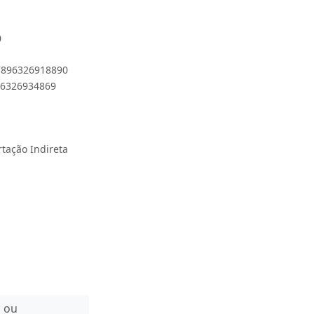
0
 7896326918890
896326934869
rtação Indireta
n ou