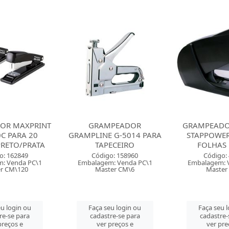
PEADOR
GRAMPEADOR CIS C-40
GRAMP
 G-5014 PARA
STAPPOWER PARA 25
GRAMPLINE G
ECEIRO
FOLHAS PRETO
TAPEC
o: 158960
Código: 49244
Código: 
: Venda PC\1
Embalagem: Venda PC\1
Embalagem: 
er CM\6
Master PC\1
Master 
u login ou
Faça seu login ou
Faça seu 
re-se para
cadastre-se para
cadastre-
preços e
ver preços e
ver pre