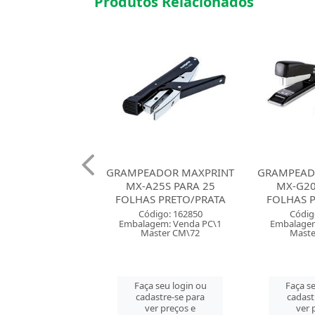
Produtos Relacionados
ADOR MAXPRINT
GRAMPEADOR MAXPRINT
GRAM
25S PARA 25
MX-G20C PARA 20
GRAMPLINE
S PRETO/PRATA
FOLHAS PRETO/PRATA
TAP
digo: 162850
Código: 162849
Códig
gem: Venda PC\1
Embalagem: Venda PC\1
Embalagem
ster CM\72
Master CM\120
Mast
 seu login ou
Faça seu login ou
Faça se
astre-se para
cadastre-se para
cadast
er preços e
ver preços e
ver 