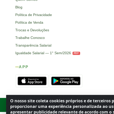
Blog
Política de Privacidade
Política de Venda
Trocas e Devoluções
Trabalhe Conosco
Transparência Salarial
Igualdade Salarial — 1° Sem/2026
PDF
APP
O nosso site coleta cookies próprios e de terceiros 
Rod. SP-215, s/n, km 98 — Área Rural
·
Porto Ferreira
/
SP
·
BR
· CEP
proporcionar uma experiência personalizada ao us
apresentar publicidade relevante de acordo com o s