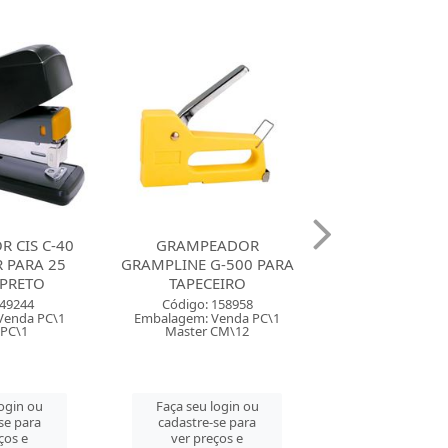
EADOR
GRAMPEADOR
GRAMPEADOR 
-500 PARA
GRAMPLINE GE-1055
PARA TAPEC
EIRO
PARA 12 FOLHAS MINI
SORTIDO
Código: 74
158958
Embalagem: Ven
Venda PC\1
Código: 158955
Master PC
CM\12
Embalagem: Venda PC\1
Master CM\12
Faça seu log
login ou
cadastre-se 
se para
Faça seu login ou
ver preços
ços e
cadastre-se para