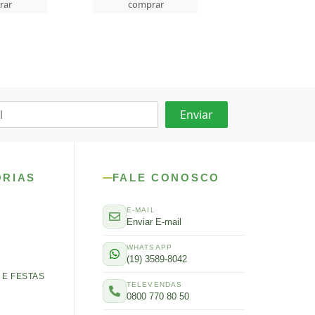
comprar
rar
ver preços e
comprar
ORIAS
FALE CONOSCO
E-MAIL
Enviar E-mail
WHATSAPP
(19) 3589-8042
E FESTAS
TELEVENDAS
0800 770 80 50