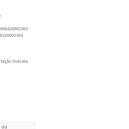
0
 7896326902363
896326902363
rtação Indireta
n ou