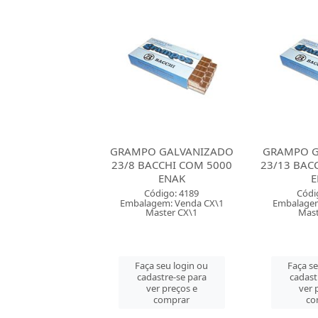
 GALVANIZADO
GRAMPO GALVANIZADO
GRAMPO G
ACCHI COM 5000
23/13 BACCHI COM 5000
23/6 BAC
ENAK
ENAK
E
ódigo: 4189
Código: 4190
Códi
gem: Venda CX\1
Embalagem: Venda CX\1
Embalagem
aster CX\1
Master CX\1
Mast
 seu login ou
Faça seu login ou
Faça s
astre-se para
cadastre-se para
cadast
er preços e
ver preços e
ver 
comprar
comprar
co