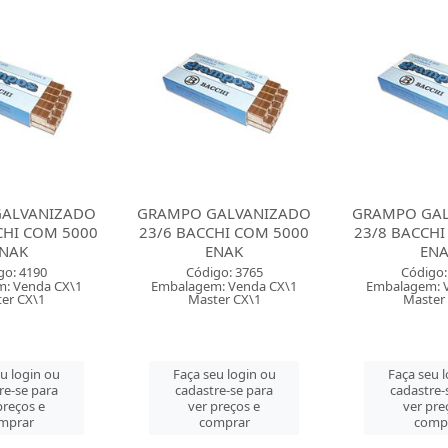
ALVANIZADO
GRAMPO GALVANIZADO
GRAMPO GA
CHI COM 5000
23/8 BACCHI COM 5000
23/13 BACCH
NAK
ENAK
EN
go: 3765
Código: 4189
Código:
: Venda CX\1
Embalagem: Venda CX\1
Embalagem: 
er CX\1
Master CX\1
Master
eu login ou
Faça seu login ou
Faça seu 
re-se para
cadastre-se para
cadastre-
preços e
ver preços e
ver pre
mprar
comprar
comp