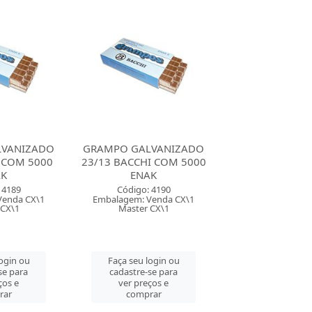
LVANIZADO
GRAMPO GALVANIZADO
GRAMPO GALV
I COM 5000
23/6 BACCHI COM 5000
23/8 BACCHI C
AK
ENAK
ENAK
 4190
Código: 3765
Código: 41
Venda CX\1
Embalagem: Venda CX\1
Embalagem: Ven
 CX\1
Master CX\1
Master CX
login ou
Faça seu login ou
Faça seu log
se para
cadastre-se para
cadastre-se 
ços e
ver preços e
ver preços
rar
comprar
comprar