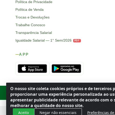
Política de Privacidade
Política de Venda
Trocas e Devoluções
Trabalhe Conosco
Transparência Salarial
Igualdade Salarial — 1° Sem/2026
PDF
APP
O nosso site coleta cookies próprios e de terceiros 
Rod. SP-215, s/n, km 98 — Área Rural
·
Porto Ferreira
/
SP
·
BR
· CEP
proporcionar uma experiência personalizada ao us
apresentar publicidade relevante de acordo com o s
melhorar a qualidade do nosso site.
Aceito
Negar não essenciais
Preferências de