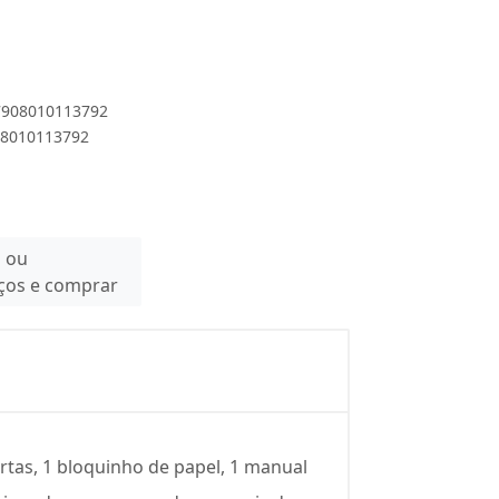
 7908010113792
908010113792
n ou
eços e comprar
rtas, 1 bloquinho de papel, 1 manual