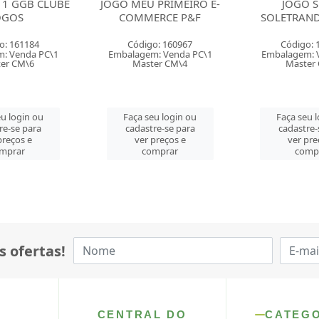
 PRIMEIRO E-
JOGO SUPER
JOGO EN
RCE P&F
SOLETRANDO GROW
LABIRIN
o: 160967
Código: 160633
Código: 
: Venda PC\1
Embalagem: Venda PC\1
Embalagem: 
er CM\4
Master CM\3
Master
u login ou
Faça seu login ou
Faça seu 
re-se para
cadastre-se para
cadastre-
preços e
ver preços e
ver pre
mprar
comprar
comp
s ofertas!
CENTRAL DO
CATEG