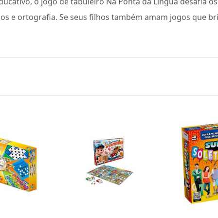
 educativo, o jogo de tabuleiro Na Ponta da Língua desafia
bos e ortografia. Se seus filhos também amam jogos que b