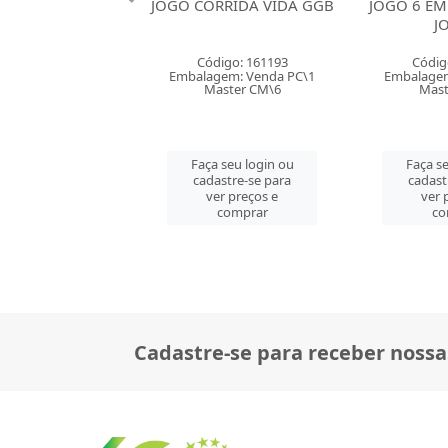
RRIDA VIDA GGB
JOGO 6 EM 1 GGB CLUBE
JOGO MEU
JOGOS
COMME
digo: 161193
Código: 161184
Códig
gem: Venda PC\1
Embalagem: Venda PC\1
Embalagem
aster CM\6
Master CM\6
Mast
 seu login ou
Faça seu login ou
Faça se
astre-se para
cadastre-se para
cadast
er preços e
ver preços e
ver 
comprar
comprar
co
Cadastre-se para receber nossa