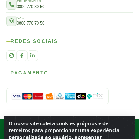
TELEVENDAS
0800 770 80 50
SAC
0800 770 70 50
REDES SOCIAIS
PAGAMENTO
O nosso site coleta cookies próprios e de
Rod. SP-215, s/n, km 98 — Área Rural
·
Porto Ferreira
/
SP
·
BR
· CEP
terceiros para proporcionar uma experiência
13.669-899
· CNPJ 56.679.863/0001-91
personalizada ao usuário, apresentar