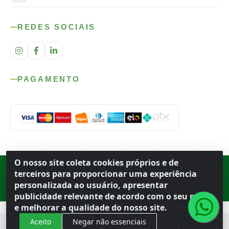
REDES SOCIAIS
PAGAMENTO
O nosso site coleta cookies próprios e de
Rod. SP-215, s/n, km 98 — Área Rural
·
Porto Ferreira
/
SP
·
BR
· CEP
terceiros para proporcionar uma experiência
13.669-899
· CNPJ 56.679.863/0001-91
personalizada ao usuário, apresentar
© 2026 Atacado Ideal
publicidade relevante de acordo com o seu perfil
e melhorar a qualidade do nosso site.
Aceito
Negar não essenciais