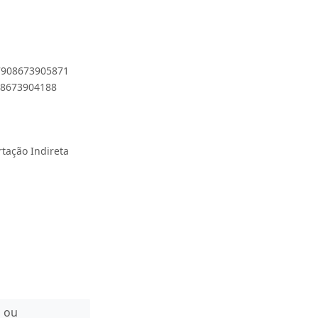
 7908673905871
908673904188
rtação Indireta
n ou