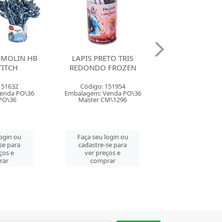
TO TRIS
LAPIS PRETO TRIS
LAPIS PRETO
 FROZEN
REDONDO PRINCESAS
REDOND
DIVERTIDA
151954
Código: 151956
Código: 158
enda PO\36
Embalagem: Venda PO\36
Embalagem: Ven
M\1296
Master CM\1296
Master CM\
login ou
Faça seu login ou
Faça seu log
se para
cadastre-se para
cadastre-se 
ços e
ver preços e
ver preços
rar
comprar
comprar