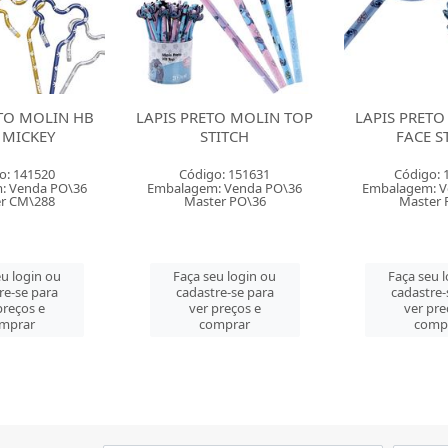
TO MOLIN TOP
LAPIS PRETO MOLIN HB
LAPIS PRE
TITCH
FACE STITCH
REDONDO
o: 151631
Código: 151632
Código: 
: Venda PO\36
Embalagem: Venda PO\36
Embalagem: V
er PO\36
Master PO\36
Master C
u login ou
Faça seu login ou
Faça seu 
re-se para
cadastre-se para
cadastre-
preços e
ver preços e
ver pre
mprar
comprar
comp