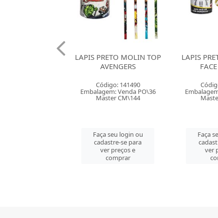
RETO MOLIN TOP
LAPIS PRETO MOLIN HB
LAPIS PRE
VENGERS
FACE MICKEY
S
digo: 141490
Código: 141520
Códig
em: Venda PO\36
Embalagem: Venda PO\36
Embalagem
ster CM\144
Master CM\288
Mast
 seu login ou
Faça seu login ou
Faça se
astre-se para
cadastre-se para
cadast
er preços e
ver preços e
ver 
comprar
comprar
co