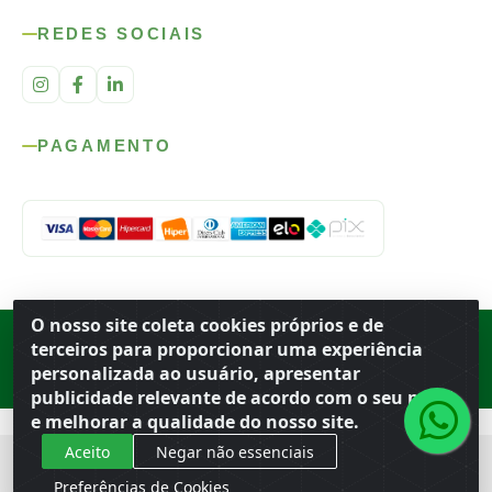
REDES SOCIAIS
PAGAMENTO
O nosso site coleta cookies próprios e de
Rod. SP-215, s/n, km 98 — Área Rural
·
Porto Ferreira
/
SP
·
BR
· CEP
terceiros para proporcionar uma experiência
13.669-899
· CNPJ 56.679.863/0001-91
personalizada ao usuário, apresentar
© 2026 Atacado Ideal
publicidade relevante de acordo com o seu perfil
e melhorar a qualidade do nosso site.
Aceito
Negar não essenciais
Preferências de Cookies