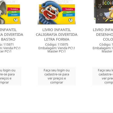
 INFANTIL
LIVRO INFANTIL 365
LIVRO TABUA
IA DIVERTIDA
DESENHOS PARA
PAS
A FORMA
COLORIR
Código: 
o: 115975
Código: 120310
Embalagem: 
: Venda PC\1
Embalagem: Venda PC\1
Master
er PC\1
Master PC\1
Faça seu 
u login ou
Faça seu login ou
cadastre-
re-se para
cadastre-se para
ver pre
preços e
ver preços e
comp
mprar
comprar