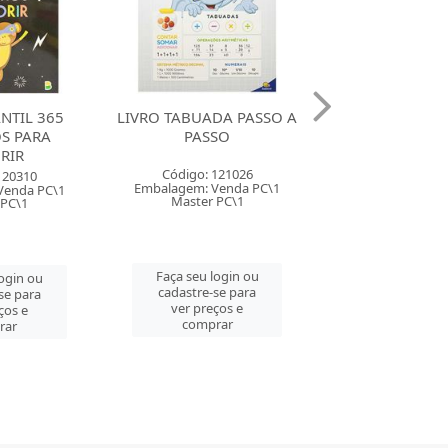
DA PASSO A
LIVRO INFANTIL
LIVRO INFA
SO
COLORINDO HISTORIAS
COLORINDO HI
COM 10 ECO BIBLIA
COM 10 ECO CLA
121026
Código: 127994
Código: 127
Venda PC\1
Embalagem: Venda PT\1
Embalagem: Ven
 PC\1
Master PT\1
Master PT
login ou
Faça seu login ou
Faça seu log
se para
cadastre-se para
cadastre-se 
ços e
ver preços e
ver preços
rar
comprar
comprar