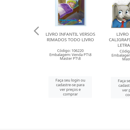
NFANTIL VERSOS
LIVRO INFANTIL
LIVRO
S TODO LIVRO
CALIGRAFIA DIVERTIDA
CALIGRAF
LETRA BASTAO
LETR
digo: 106220
Código: 115971
Códig
gem: Venda PT\8
Embalagem: Venda PC\1
Embalagem
aster PT\8
Master PC\1
Mast
 seu login ou
Faça seu login ou
Faça se
astre-se para
cadastre-se para
cadast
er preços e
ver preços e
ver 
comprar
comprar
co