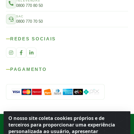
TELEVENDAS
0800 770 80 50
SAC
0800 770 70 50
REDES SOCIAIS
PAGAMENTO
O nosso site coleta cookies próprios e de
Rod. SP-215, s/n, km 98 — Área Rural
·
Porto Ferreira
/
SP
·
BR
· CEP
terceiros para proporcionar uma experiência
13.669-899
· CNPJ 56.679.863/0001-91
personalizada ao usuário, apresentar
© 2026 Atacado Ideal