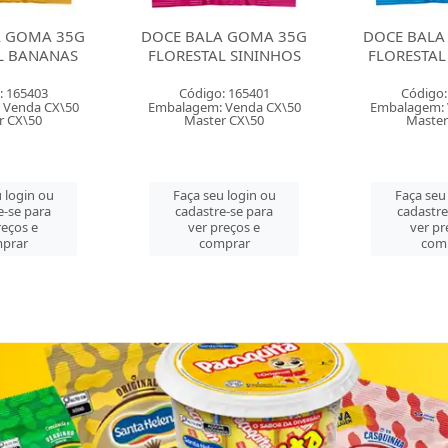
A GOMA 35G
DOCE BALA GOMA 35G
DOCE BALA 
L SININHOS
FLORESTAL URSINHOS
MOLE 100
FLOR
: 165401
Código: 165402
Código:
 Venda CX\50
Embalagem: Venda CX\50
Embalagem:
r CX\50
Master CX\50
Master
 login ou
Faça seu login ou
Faça seu
e-se para
cadastre-se para
cadastre
reços e
ver preços e
ver pr
prar
comprar
com