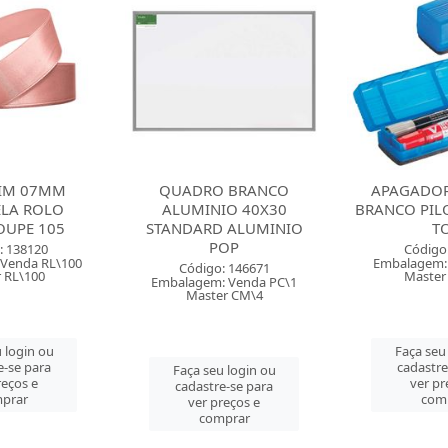
TIM 07MM
QUADRO BRANCO
APAGADO
ELA ROLO
ALUMINIO 40X30
BRANCO PILO
OUPE 105
STANDARD ALUMINIO
T
POP
: 138120
Código
Venda RL\100
Embalagem:
Código: 146671
 RL\100
Master
Embalagem: Venda PC\1
Master CM\4
 login ou
Faça seu
e-se para
cadastre
Faça seu login ou
reços e
ver pr
cadastre-se para
prar
com
ver preços e
comprar