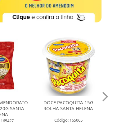
DORATO
DOCE PACOQUITA 15G
DOCE PACOQUIT
SANTA
ROLHA SANTA HELENA
QUADRADA CO
UNIDADES SANTA 
Código: 165065
27
Código: 16543