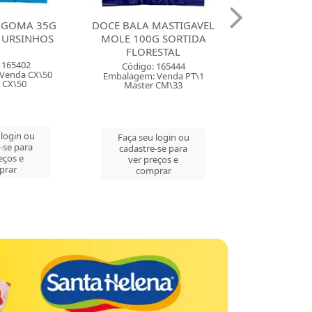
MASTIGAVEL
DOCE BALA MASTIGAVEL
DOCE BAL
G SORTIDA
ZOLLE 100G FRAMBOESA
BALINHA 49
ESTAL
FLORESTAL
MORANGO F
 165444
Código: 165443
Código:
 Venda PT\1
Embalagem: Venda PT\1
Embalagem: 
 CM\33
Master CM\33
Master 
 login ou
Faça seu login ou
Faça seu 
-se para
cadastre-se para
cadastre
eços e
ver preços e
ver pre
prar
comprar
comp