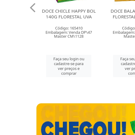
LE HAPPY BOL
DOCE BALA GOMA 35G
DOCE BAL
RESTAL UVA
FLORESTAL BANANAS
FLORESTA
: 165410
Código: 165403
Código
 Venda DP\47
Embalagem: Venda CX\50
Embalagem:
 CM\1128
Master CX\50
Maste
u login ou
Faça seu login ou
Faça seu
e-se para
cadastre-se para
cadastr
reços e
ver preços e
ver p
mprar
comprar
com