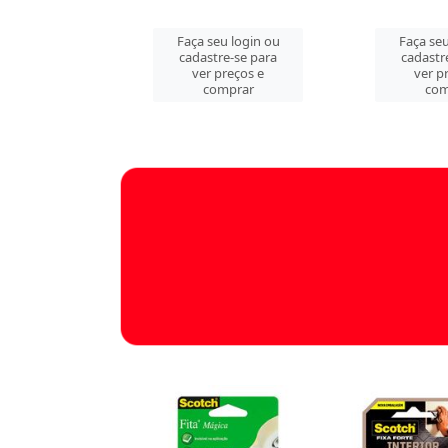
n ou
Faça seu login ou
Faça seu logi
para
cadastre-se para
cadastre-se p
 e
ver preços e
ver preços 
comprar
comprar