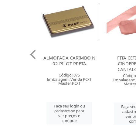
 120G SANTA
ALMOFADA CARIMBO N
FITA CE
X66 BRANCA
02 PILOT PRETA
CINDER
CANTAL
o: 38085
Código: 875
Código
 Venda PT\100
Embalagem: Venda PC\1
Embalagem: 
r PT\100
Master PC\1
Master
u login ou
Faça seu login ou
Faça seu
e-se para
cadastre-se para
cadastr
reços e
ver preços e
ver p
mprar
comprar
com