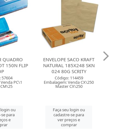
R QUADRO
ENVELOPE SACO KRAFT
CANETA MA
T 150N FLIP
NATURAL 185X248 SKN
LUMICOLOR S
OP
024 80G SCRITY
COM 60 
: 57604
Código: 114459
Código:
 Venda PC\1
Embalagem: Venda CX\250
Embalagem: 
 CM\25
Master CX\250
Master
 login ou
Faça seu login ou
Faça seu 
-se para
cadastre-se para
cadastre
eços e
ver preços e
ver pre
prar
comprar
comp