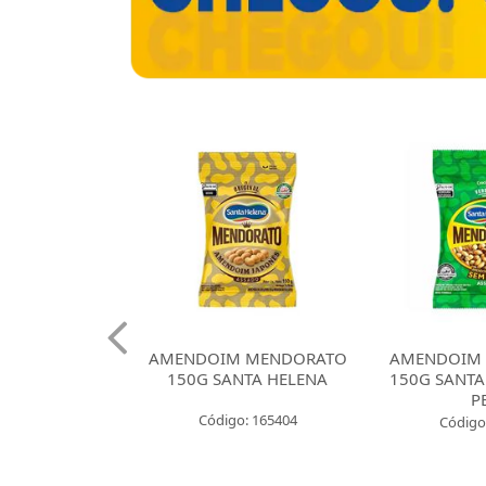
KISSIMO
AMENDOIM MENDORATO
AMENDOIM MEN
HELENA
150G SANTA HELENA
150G SANTA HEL
BOLA
PELE
Código: 165404
421
Código: 165