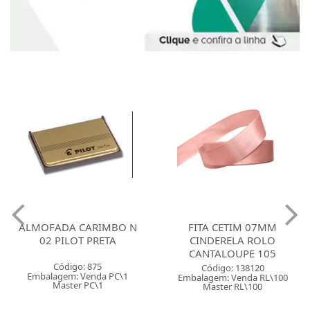
ALMOFADA CARIMBO N
FITA CETIM 07MM
02 PILOT PRETA
CINDERELA ROLO
CANTALOUPE 105
Código: 875
Código: 138120
Embalagem: Venda PC\1
Embalagem: Venda RL\100
Master PC\1
Master RL\100