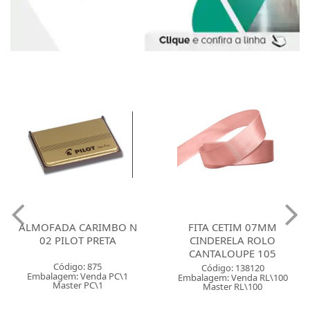
ALMOFADA CARIMBO N
FITA CETIM 07MM
02 PILOT PRETA
CINDERELA ROLO
CANTALOUPE 105
Código: 875
Código: 138120
Embalagem: Venda PC\1
Embalagem: Venda RL\100
Master PC\1
Master RL\100