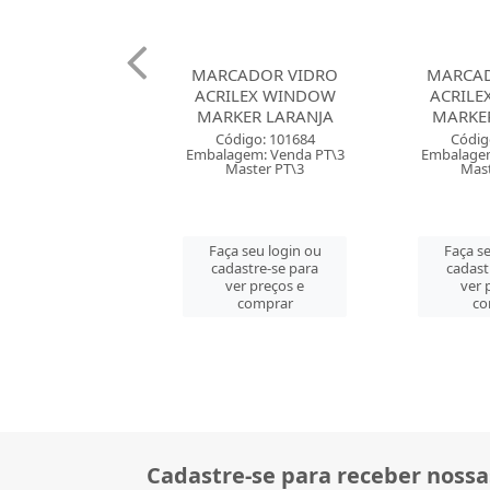
ADOR VIDRO
MARCADOR VIDRO
MARCAD
LEX WINDOW
ACRILEX WINDOW
ACRILE
ER LARANJA
MARKER BRANCO
MARK
digo: 101684
Código: 101685
Códig
gem: Venda PT\3
Embalagem: Venda PT\3
Embalagem
aster PT\3
Master PT\3
Mast
 seu login ou
Faça seu login ou
Faça se
astre-se para
cadastre-se para
cadast
er preços e
ver preços e
ver 
comprar
comprar
co
Cadastre-se para receber nossa