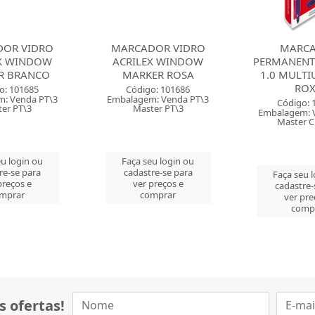
OR VIDRO
MARCADOR
MARC
X WINDOW
PERMANENTE SHARPIE
PERMANEN
ER ROSA
1.0 MULTIUSO FINE
PILOT 4.0MM
ROXO
PONTA CHA
o: 101686
: Venda PT\3
Código: 106849
Código: 
er PT\3
Embalagem: Venda CX\6
Embalagem: V
Master CM\144
Master 
u login ou
re-se para
Faça seu login ou
Faça seu 
preços e
cadastre-se para
cadastre-
mprar
ver preços e
ver pre
comprar
comp
s ofertas!