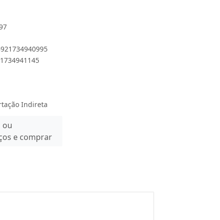
97
 6921734940995
921734941145
rtação Indireta
n ou
eços e comprar