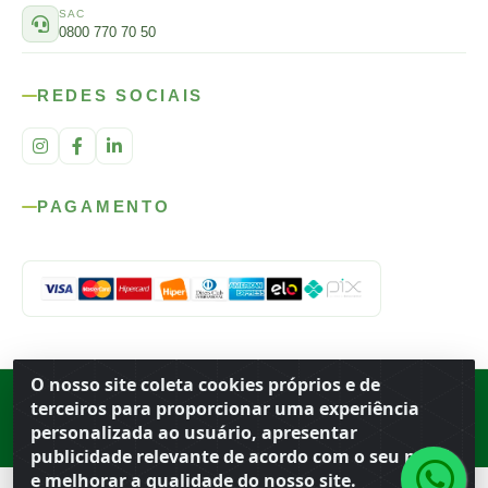
SAC
0800 770 70 50
REDES SOCIAIS
PAGAMENTO
O nosso site coleta cookies próprios e de
Rod. SP-215, s/n, km 98 — Área Rural
·
Porto Ferreira
/
SP
·
BR
· CEP
terceiros para proporcionar uma experiência
13.669-899
· CNPJ 56.679.863/0001-91
personalizada ao usuário, apresentar
© 2026 Atacado Ideal
publicidade relevante de acordo com o seu perfil
e melhorar a qualidade do nosso site.