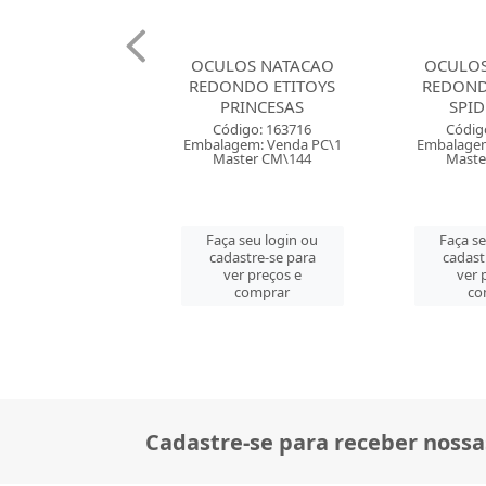
OS NATACAO
OCULOS NATACAO
COLCHA
NDO ETITOYS
REDONDO ETITOYS
ETITOY
RINCESAS
SPIDERMAN
S
digo: 163716
Código: 163717
Códig
gem: Venda PC\1
Embalagem: Venda PC\1
Embalagem
ster CM\144
Master CM\144
Mast
 seu login ou
Faça seu login ou
Faça s
astre-se para
cadastre-se para
cadast
er preços e
ver preços e
ver 
comprar
comprar
co
Cadastre-se para receber nossa