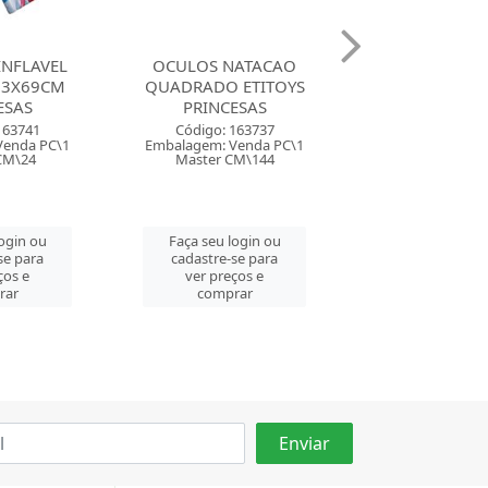
NATACAO
MASCARA MERGULHO
OCULOS NA
 ETITOYS
SNORKEL ETITOYS
REDONDO ET
ESAS
PRINCESAS
PRINCES
163737
Código: 163684
Código: 163
Venda PC\1
Embalagem: Venda PC\1
Embalagem: Ven
CM\144
Master CM\48
Master CM\
login ou
Faça seu login ou
Faça seu log
se para
cadastre-se para
cadastre-se 
ços e
ver preços e
ver preços
rar
comprar
comprar