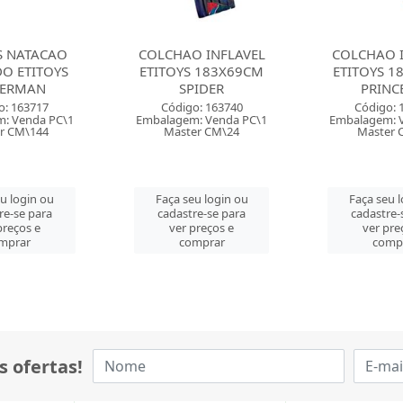
O INFLAVEL
COLCHAO INFLAVEL
OCULOS 
S 183X69CM
ETITOYS 183X69CM
QUADRADO
PIDER
PRINCESAS
PRINC
o: 163740
Código: 163741
Código: 
: Venda PC\1
Embalagem: Venda PC\1
Embalagem: 
er CM\24
Master CM\24
Master 
eu login ou
Faça seu login ou
Faça seu 
re-se para
cadastre-se para
cadastre-
preços e
ver preços e
ver pre
mprar
comprar
comp
s ofertas!