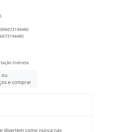
6
 7896673194480
896673194480
rtação Indireta
n ou
eços e comprar
 se divertem como nunca nas