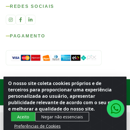
REDES SOCIAIS
PAGAMENTO
O nosso site coleta cookies próprios e de
Rod. SP-215, s/n, km 98 — Área Rural
·
Porto Ferreira
/
SP
·
BR
· CEP
terceiros para proporcionar uma experiência
13.669-899
· CNPJ 56.679.863/0001-91
personalizada ao usuário, apresentar
© 2026 Atacado Ideal
publicidade relevante de acordo com o seu perfil
e melhorar a qualidade do nosso site.
Aceito
Negar não essenciais
Preferências de Cookies