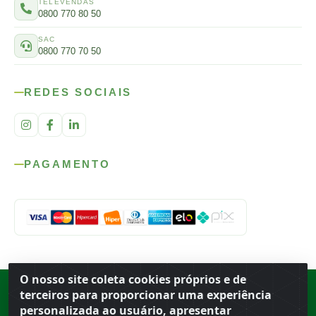
TELEVENDAS
0800 770 80 50
SAC
0800 770 70 50
REDES SOCIAIS
PAGAMENTO
O nosso site coleta cookies próprios e de
Rod. SP-215, s/n, km 98 — Área Rural
·
Porto Ferreira
/
SP
·
BR
· CEP
terceiros para proporcionar uma experiência
13.669-899
· CNPJ 56.679.863/0001-91
personalizada ao usuário, apresentar
© 2026 Atacado Ideal