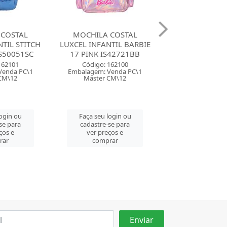
 COSTAL
MOCHILA COSTAL
MOCHILA C
TIL BARBIE
LUXCEL INFANTIL LOTSO
LUXCEL INFANT
S42721BB
AZUL MS5011LS
18 ROSA MS5
162100
Código: 162097
Código: 162
Venda PC\1
Embalagem: Venda PC\1
Embalagem: Ven
CM\12
Master PC\1
Master CM
login ou
Faça seu login ou
Faça seu log
se para
cadastre-se para
cadastre-se 
ços e
ver preços e
ver preços
rar
comprar
comprar