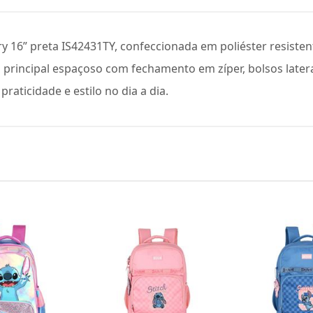
tory 16” preta IS42431TY, confeccionada em poliéster resis
rincipal espaçoso com fechamento em zíper, bolsos laterai
raticidade e estilo no dia a dia.