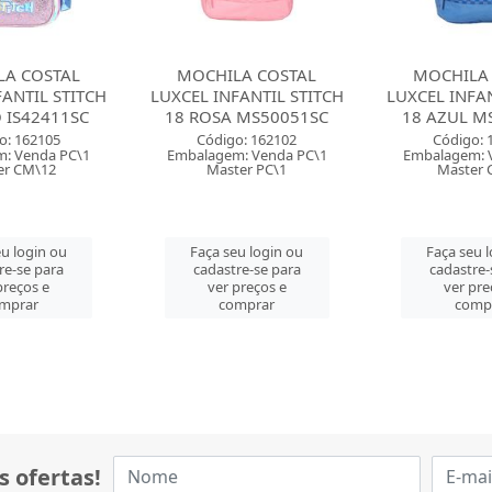
A COSTAL
MOCHILA COSTAL
MOCHILA
FANTIL STITCH
LUXCEL INFANTIL STITCH
LUXCEL INFAN
 MS50051SC
18 AZUL MS50051SC
17 PINK I
o: 162102
Código: 162101
Código: 
: Venda PC\1
Embalagem: Venda PC\1
Embalagem: 
er PC\1
Master CM\12
Master 
u login ou
Faça seu login ou
Faça seu 
re-se para
cadastre-se para
cadastre-
preços e
ver preços e
ver pre
mprar
comprar
comp
s ofertas!