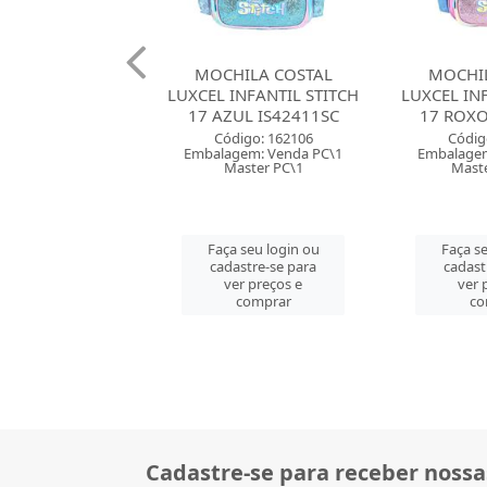
ILA COSTAL
MOCHILA COSTAL
MOCHIL
INFANTIL STITCH
LUXCEL INFANTIL STITCH
LUXCEL IN
UL IS42411SC
17 ROXO IS42411SC
18 ROSA
digo: 162106
Código: 162105
Códig
gem: Venda PC\1
Embalagem: Venda PC\1
Embalagem
aster PC\1
Master CM\12
Mast
 seu login ou
Faça seu login ou
Faça se
astre-se para
cadastre-se para
cadast
er preços e
ver preços e
ver 
comprar
comprar
co
Cadastre-se para receber nossa