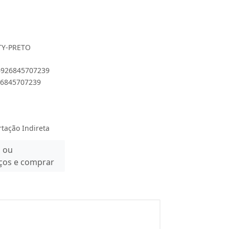
1TY-PRETO
 6926845707239
926845707239
rtação Indireta
n ou
eços e comprar