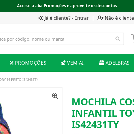
Acesse a aba Promoções e aproveite os descontos
Já é cliente? - Entrar
|
Não é cliente
PROMOÇÕES
VEM AI!
ADELBRAS
RY 16 PRETO IS42431TY
MOCHILA CO
INFANTIL TO
IS42431TY