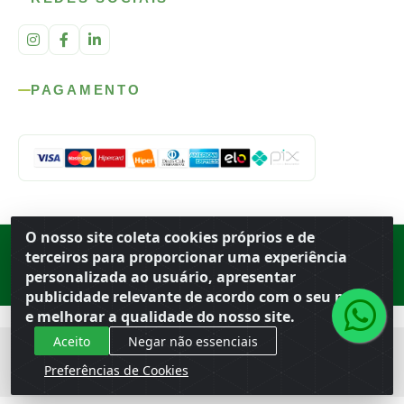
PAGAMENTO
O nosso site coleta cookies próprios e de
Rod. SP-215, s/n, km 98 — Área Rural
·
Porto Ferreira
/
SP
·
BR
· CEP
terceiros para proporcionar uma experiência
13.669-899
· CNPJ 56.679.863/0001-91
personalizada ao usuário, apresentar
© 2026 Atacado Ideal
publicidade relevante de acordo com o seu perfil
e melhorar a qualidade do nosso site.
Aceito
Negar não essenciais
Preferências de Cookies