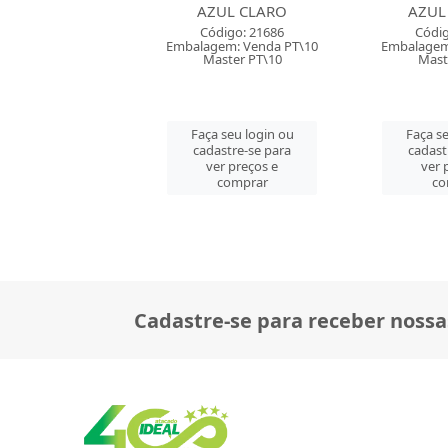
UL CLARO
AZUL PISCINA
VER
digo: 21686
Código: 21685
Códig
em: Venda PT\10
Embalagem: Venda PT\10
Embalagem
ster PT\10
Master PT\10
Mast
 seu login ou
Faça seu login ou
Faça se
astre-se para
cadastre-se para
cadast
er preços e
ver preços e
ver 
comprar
comprar
co
Cadastre-se para receber nossa