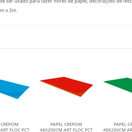
de ser usado para fazer flores de papel, decorações de fes
cm x 2m.
 CREPOM
PAPEL CREPOM
PAPEL 
ART FLOC PCT
48X200CM ART FLOC PCT
48X200CM AR