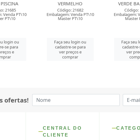
MELHO
VERDE BANDEIRA
ROSA 
o: 21682
Código: 21679
Código:
: Venda PT\10
Embalagem: Venda PT\10
Embalagem: V
er PT\10
Master PT\10
Master 
u login ou
Faça seu login ou
Faça seu 
re-se para
cadastre-se para
cadastre-
preços e
ver preços e
ver pre
mprar
comprar
comp
s ofertas!
CENTRAL DO
CATEG
CLIENTE