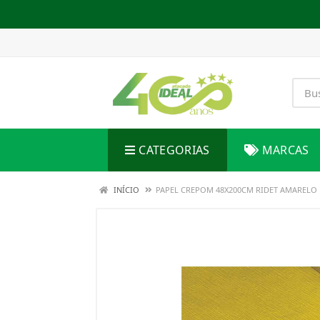
CATEGORIAS
MARCAS
INÍCIO
PAPEL CREPOM 48X200CM RIDET AMARELO