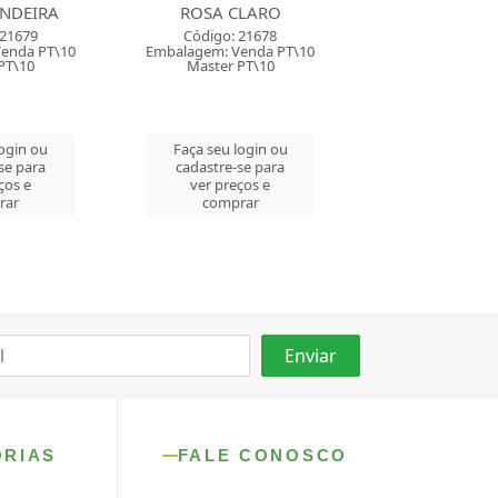
CLARO
MARROM
PRETO
 21678
Código: 103467
Código: 21
enda PT\10
Embalagem: Venda CX\40
Embalagem: Ven
PT\10
Master CX\40
Master PT\
login ou
Faça seu login ou
Faça seu log
se para
cadastre-se para
cadastre-se 
ços e
ver preços e
ver preços
rar
comprar
comprar
ORIAS
FALE CONOSCO