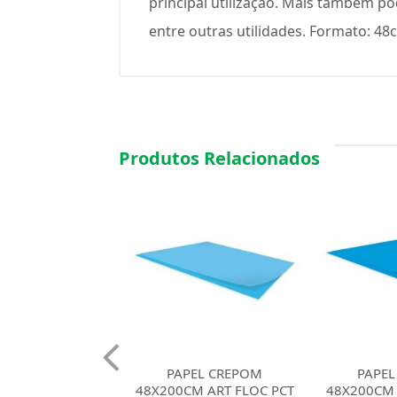
principal utilização. Mais também po
entre outras utilidades. Formato: 48
Produtos Relacionados
EL CREPOM
PAPEL CREPOM
PAPEL
M ART FLOC PCT
48X200CM ART FLOC PCT
48X200CM 