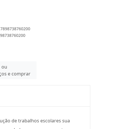
 17898738760200
7898738760200
n ou
eços e comprar
dução de trabalhos escolares sua