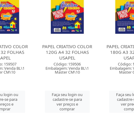
IATIVO COLOR
PAPEL CRIATIVO COLOR
PAPEL CRIAT
 32 FOLHAS
180G A3 32 FOLHAS
180G A4 3
APEL
USAPEL
USA
o: 159506
Código: 159504
Código: 
: Venda BL\1
Embalagem: Venda BL\1
Embalagem: 
er CM\10
Master CM\10
Master 
u login ou
Faça seu login ou
Faça seu 
re-se para
cadastre-se para
cadastre-
preços e
ver preços e
ver pre
mprar
comprar
comp