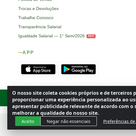
Trocas e Devoluções
Trabalhe Conosco
Transparência Salarial
Igualdade Salarial — 1° Sem/2026
PDF
APP
O nosso site coleta cookies próprios e de terceiros 
Rod. SP-215, s/n, km 98 — Área Rural
·
Porto Ferreira
/
SP
·
BR
· CEP
proporcionar uma experiência personalizada ao us
apresentar publicidade relevante de acordo com o s
melhorar a qualidade do nosso site.
Aceito
Negar não essenciais
Preferências de