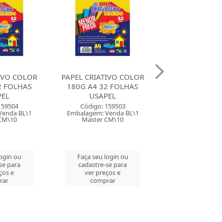
IVO COLOR
PAPEL CRIATIVO COLOR
PAPEL CRIATIV
2 FOLHAS
85G A3 32 FOLHAS
85G A4 32 F
PEL
USAPEL
USAPE
159503
Código: 159502
Código: 159
Venda BL\1
Embalagem: Venda BL\1
Embalagem: Ven
CM\10
Master CM\10
Master CM
login ou
Faça seu login ou
Faça seu log
se para
cadastre-se para
cadastre-se 
ços e
ver preços e
ver preços
rar
comprar
comprar