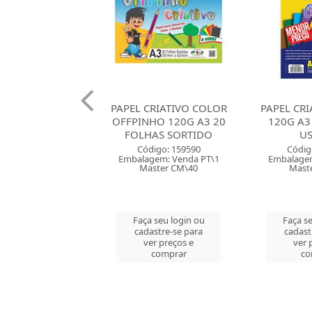
CRIATIVO COLOR
PAPEL CRIATIVO COLOR
PAPEL CR
HO 120G A3 20
120G A3 32 FOLHAS
120G A4
AS SORTIDO
USAPEL
US
digo: 159590
Código: 159507
Códig
gem: Venda PT\1
Embalagem: Venda BL\1
Embalagem
ster CM\40
Master CM\10
Mast
 seu login ou
Faça seu login ou
Faça se
astre-se para
cadastre-se para
cadast
er preços e
ver preços e
ver 
comprar
comprar
co