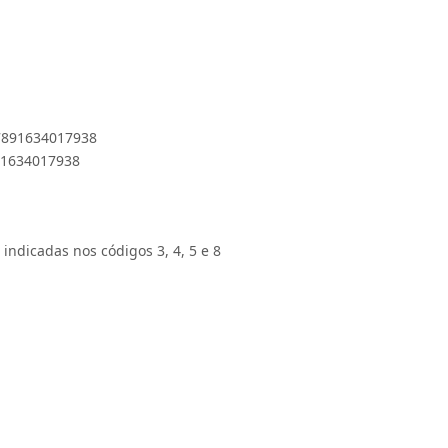
 7891634017938
891634017938
 indicadas nos códigos 3, 4, 5 e 8