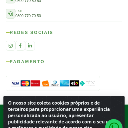
0800 770 80 50
SAC
0800 770 70 50
REDES SOCIAIS
PAGAMENTO
O nosso site coleta cookies próprios e de
terceiros para proporcionar uma experiência
Rod. SP-215, s/n, km 98 — Área Rural
·
Porto Ferreira
/
SP
·
BR
· CEP
personalizada ao usuário, apresentar
13.669-899
· CNPJ 56.679.863/0001-91
publicidade relevante de acordo com o seu perfil
© 2026 Atacado Ideal