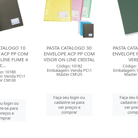
ATALOGO 30
PASTA CATALOGO 50
PASTA L OF
 ACP PP COM
ENVELOPE PERCALUX
CRISTA
LINE CRISTAL
VERDE
Código: 
o: 10182
Código: 10410
Embalagem: V
: Venda PC\1
Embalagem: Venda PC\1
Master 
er CM\25
Master PC\1
Faça seu 
u login ou
Faça seu login ou
cadastre-
re-se para
cadastre-se para
ver pre
preços e
ver preços e
comp
mprar
comprar