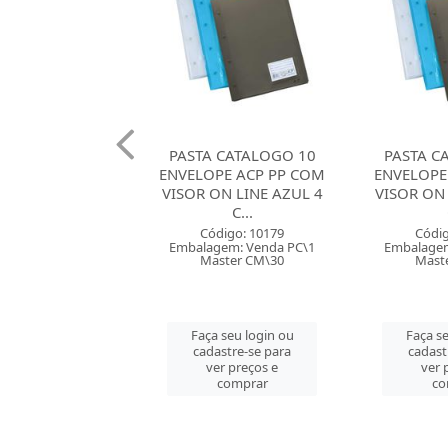
 CATALOGO 10
PASTA CATALOGO 10
PASTA C
PE ACP PP COM
ENVELOPE ACP PP COM
ENVELOPE
ON LINE AZUL 4
VISOR ON LINE FUME 4
VISOR ON 
C...
C...
Códig
Embalagem
digo: 10179
Código: 10180
Mast
gem: Venda PC\1
Embalagem: Venda PC\1
ster CM\30
Master CM\30
Faça se
cadast
 seu login ou
Faça seu login ou
ver 
astre-se para
cadastre-se para
co
er preços e
ver preços e
comprar
comprar