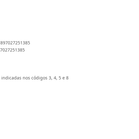
 7897027251385
897027251385
 indicadas nos códigos 3, 4, 5 e 8