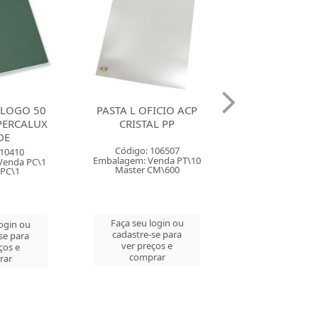
ICIO ACP
PASTA L OFICIO ACP
PASTA PROP
L PP
FUME PP
CARTOLINA D
AMAREL
106507
Código: 106508
Código: 10
enda PT\10
Embalagem: Venda PT\10
Embalagem: Ven
CM\600
Master CM\600
Master PT\
login ou
Faça seu login ou
Faça seu log
se para
cadastre-se para
cadastre-se 
ços e
ver preços e
ver preços
rar
comprar
comprar