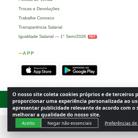
Trocas e Devoluções
Trabalhe Conosco
Transparência Salarial
Igualdade Salarial — 1° Sem/2026
PDF
APP
O nosso site coleta cookies próprios e de terceiros 
Rod. SP-215, s/n, km 98 — Área Rural
·
Porto Ferreira
/
SP
·
BR
· CEP
proporcionar uma experiência personalizada ao us
apresentar publicidade relevante de acordo com o s
melhorar a qualidade do nosso site.
Aceito
Negar não essenciais
Preferências de