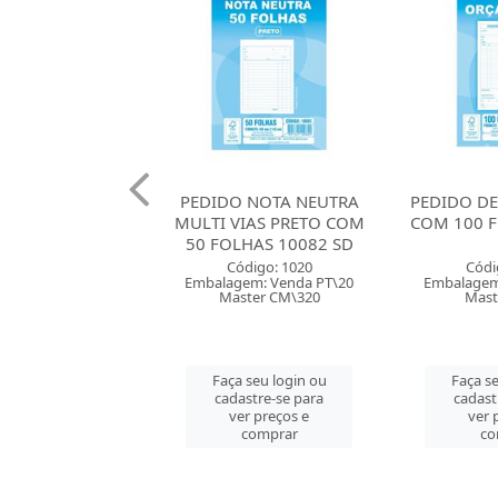
 NOTA NEUTRA
PEDIDO DE ORCAMENTO
RASCUNHO 
VIAS PRETO COM
COM 100 FOLHAS 10072
SEM PIC
LHAS 10082 SD
SD
FOLHAS
ódigo: 1020
Código: 1023
Códi
em: Venda PT\20
Embalagem: Venda PT\10
Embalagem
ster CM\320
Master PT\10
Maste
 seu login ou
Faça seu login ou
Faça se
astre-se para
cadastre-se para
cadast
er preços e
ver preços e
ver 
comprar
comprar
co