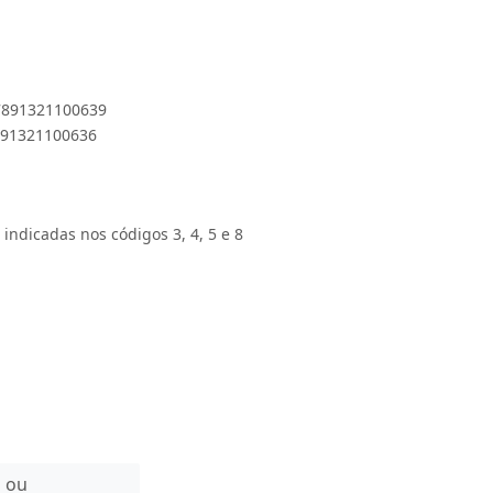
 7891321100639
7891321100636
 indicadas nos códigos 3, 4, 5 e 8
n ou