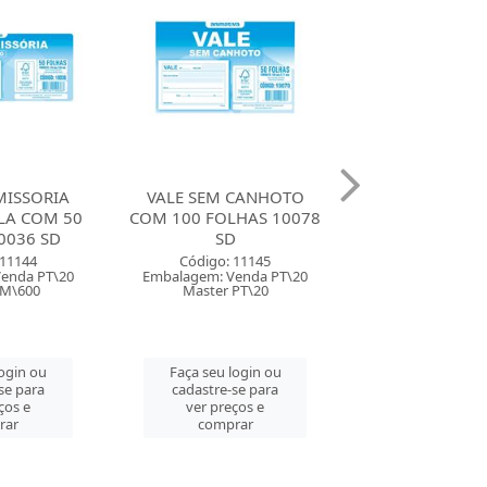
 CANHOTO
BLOCO FREE BINGO 100
BLOCO FREE BI
HAS 10078
FOLHAS JORNAL
FOLHAS VE
D
Código: 11427
Código: 11
 11145
Embalagem: Venda PT\15
Embalagem: Ven
enda PT\20
Master CM\360
Master CM\
PT\20
Faça seu login ou
Faça seu log
login ou
cadastre-se para
cadastre-se 
se para
ver preços e
ver preços
ços e
comprar
comprar
rar