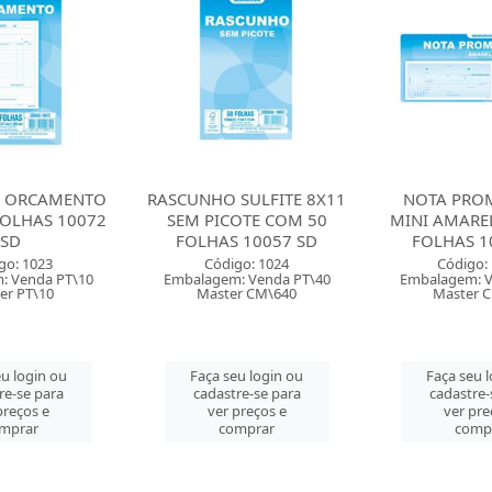
SULFITE 8X11
NOTA PROMISSORIA
VALE SEM
OTE COM 50
MINI AMARELA COM 50
COM 100 FOL
 10057 SD
FOLHAS 10036 SD
S
go: 1024
Código: 11144
Código:
: Venda PT\40
Embalagem: Venda PT\20
Embalagem: V
r CM\640
Master CM\600
Master 
u login ou
Faça seu login ou
Faça seu 
re-se para
cadastre-se para
cadastre-
preços e
ver preços e
ver pre
mprar
comprar
comp