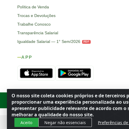
Política de Venda
Trocas e Devoluções
Trabalhe Conosco
Transparência Salarial
Igualdade Salarial — 1° Sem/2026
PDF
APP
O nosso site coleta cookies próprios e de terceiros 
Rod. SP-215, s/n, km 98 — Área Rural
·
Porto Ferreira
/
SP
·
BR
· CEP
proporcionar uma experiência personalizada ao us
apresentar publicidade relevante de acordo com o s
melhorar a qualidade do nosso site.
Aceito
Negar não essenciais
Preferências de