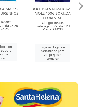
LA MASTIGAVEL
DOCE BALA MASTIGAVEL
DOCE 
100G SORTIDA
ZOLLE 100G FRAMBOESA
BALINHA
LORESTAL
FLORESTAL
MORANG
igo: 165444
Código: 165443
Códi
em: Venda PT\1
Embalagem: Venda PT\1
Embalage
ster CM\33
Master CM\33
Mas
 seu login ou
Faça seu login ou
Faça 
stre-se para
cadastre-se para
cada
r preços e
ver preços e
ve
comprar
comprar