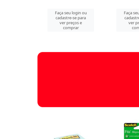
u login ou
Faça seu login ou
Faça seu
e-se para
cadastre-se para
cadastr
reços e
ver preços e
ver p
mprar
comprar
com