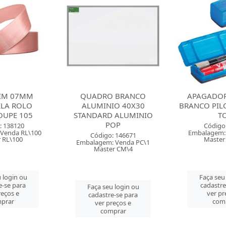
TIM 07MM
QUADRO BRANCO
APAGADO
ELA ROLO
ALUMINIO 40X30
BRANCO PILO
OUPE 105
STANDARD ALUMINIO
T
POP
: 138120
Código
Venda RL\100
Embalagem:
Código: 146671
 RL\100
Master
Embalagem: Venda PC\1
Master CM\4
 login ou
Faça seu
e-se para
cadastre
Faça seu login ou
reços e
ver pr
cadastre-se para
prar
com
ver preços e
comprar