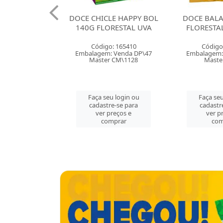
HICLE HAPPY BOL
DOCE BALA GOMA 35G
DOCE B
FLORESTAL UVA
FLORESTAL BANANAS
FLORE
digo: 165410
Código: 165403
Có
gem: Venda DP\47
Embalagem: Venda CX\50
Embalag
ster CM\1128
Master CX\50
M
a seu login ou
Faça seu login ou
Faç
dastre-se para
cadastre-se para
cad
ver preços e
ver preços e
v
comprar
comprar