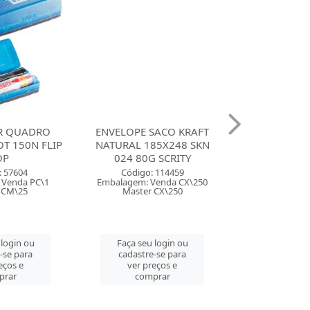
R QUADRO
ENVELOPE SACO KRAFT
CANETA MA
T 150N FLIP
NATURAL 185X248 SKN
LUMICOLOR S
OP
024 80G SCRITY
COM 60 
: 57604
Código: 114459
Código:
 Venda PC\1
Embalagem: Venda CX\250
Embalagem: 
 CM\25
Master CX\250
Master
 login ou
Faça seu login ou
Faça seu 
-se para
cadastre-se para
cadastre
eços e
ver preços e
ver pre
prar
comprar
comp