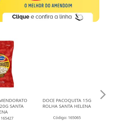
MENDORATO
DOCE PACOQUITA 15G
DOCE PACO
20G SANTA
ROLHA SANTA HELENA
QUADRADA
ENA
UNIDADES SA
Código: 165065
 165427
Código: