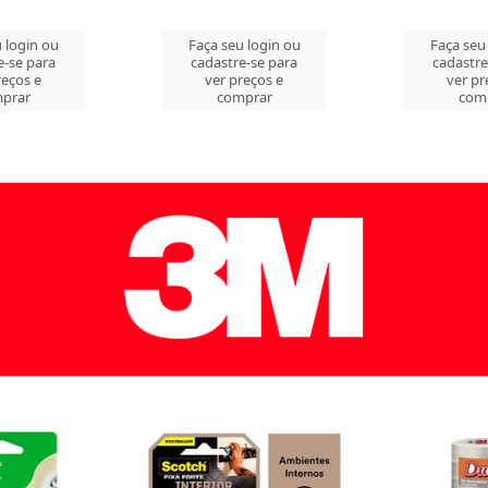
 login ou
Faça seu login ou
Faça seu
e-se para
cadastre-se para
cadastre
reços e
ver preços e
ver pr
prar
comprar
com