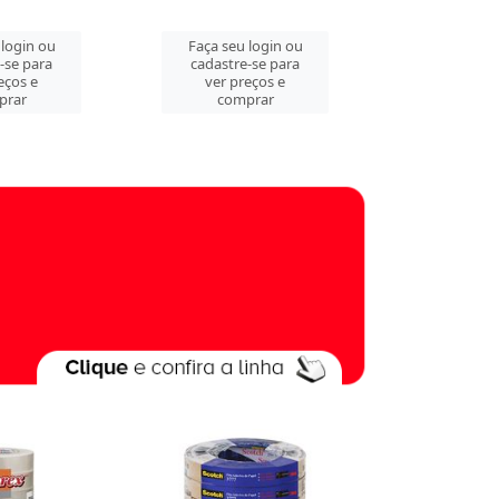
 login ou
Faça seu login ou
Faça seu 
-se para
cadastre-se para
cadastre
eços e
ver preços e
ver pre
prar
comprar
comp