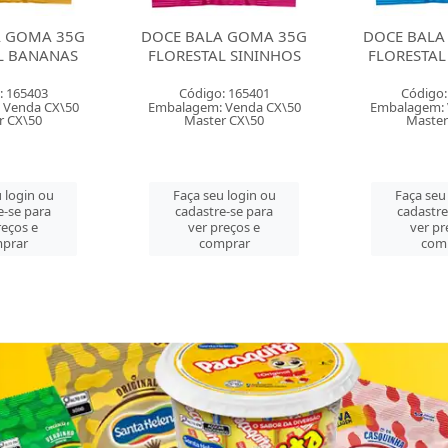
ALA GOMA 35G
DOCE BALA GOMA 35G
DOCE BA
STAL SININHOS
FLORESTAL URSINHOS
MOLE 
F
digo: 165401
Código: 165402
Cód
em: Venda CX\50
Embalagem: Venda CX\50
Embalag
aster CX\50
Master CX\50
Ma
a seu login ou
Faça seu login ou
Faça
astre-se para
cadastre-se para
cada
er preços e
ver preços e
ve
comprar
comprar