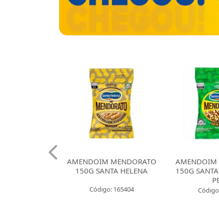
 CROKISSIMO
AMENDOIM MENDORATO
AMENDOIM
NTA HELENA
150G SANTA HELENA
150G SANTA
E CEBOLA
P
Código: 165404
: 165421
Código