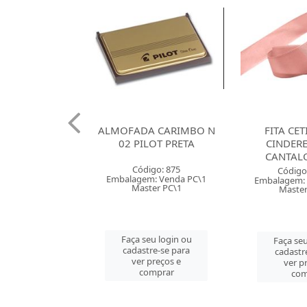
 120G SANTA
ALMOFADA CARIMBO N
FITA CE
X66 BRANCA
02 PILOT PRETA
CINDER
CANTAL
o: 38085
Código: 875
Código
 Venda PT\100
Embalagem: Venda PC\1
Embalagem: 
r PT\100
Master PC\1
Master
u login ou
Faça seu login ou
Faça seu
e-se para
cadastre-se para
cadastr
reços e
ver preços e
ver p
mprar
comprar
com