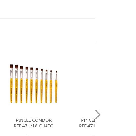
CONDOR
PINCEL CONDOR
PINCEL CO
8 CHATO
REF.471/16 CHATO
REF.471/14 