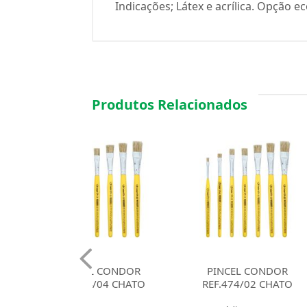
Indicações; Látex e acrílica. Opção
Produtos Relacionados
CEL CONDOR
PINCEL CONDOR
PINCE
474/04 CHATO
REF.474/02 CHATO
REF.47