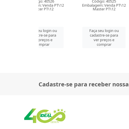
digo: 40526
Código: 40525
Códig
em: Venda PT\12
Embalagem: Venda PT\12
Embalagem
ster PT\12
Master PT\12
Mast
 seu login ou
Faça seu login ou
Faça se
astre-se para
cadastre-se para
cadast
er preços e
ver preços e
ver 
comprar
comprar
co
Cadastre-se para receber nossa