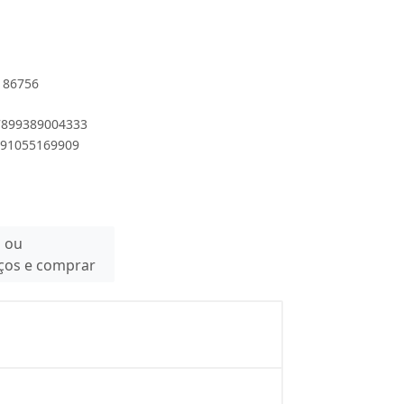
/ 86756
 7899389004333
7891055169909
n ou
eços e comprar