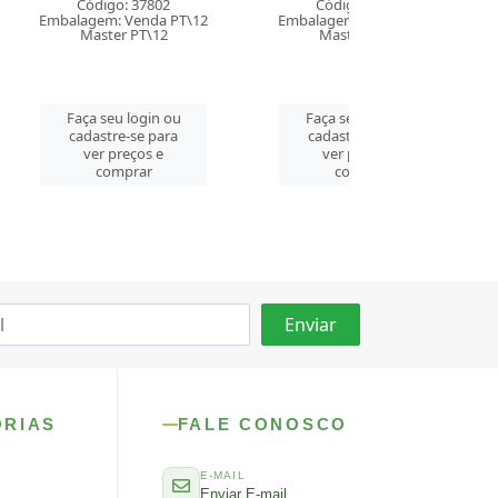
 37802
Código: 37801
Código: 27
enda PT\12
Embalagem: Venda PT\12
Embalagem: Ven
PT\12
Master PT\12
Master PT\
login ou
Faça seu login ou
Faça seu log
se para
cadastre-se para
cadastre-se 
ços e
ver preços e
ver preços
rar
comprar
comprar
ORIAS
FALE CONOSCO
E-MAIL
Enviar E-mail