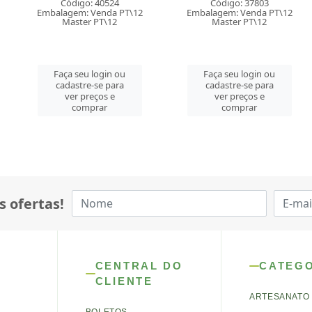
o: 40524
Código: 37803
Código:
: Venda PT\12
Embalagem: Venda PT\12
Embalagem: V
er PT\12
Master PT\12
Master 
u login ou
Faça seu login ou
Faça seu 
re-se para
cadastre-se para
cadastre-
preços e
ver preços e
ver pre
mprar
comprar
comp
s ofertas!
CENTRAL DO
CATEG
CLIENTE
ARTESANATO