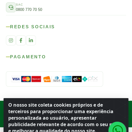
SAC
0800 770 70 50
REDES SOCIAIS
PAGAMENTO
O nosso site coleta cookies próprios e de
Rod. SP-215, s/n, km 98 — Área Rural
·
Porto Ferreira
/
SP
·
BR
· CEP
terceiros para proporcionar uma experiência
13.669-899
· CNPJ 56.679.863/0001-91
personalizada ao usuário, apresentar
© 2026 Atacado Ideal
publicidade relevante de acordo com o seu perfil
e melhorar a qualidade do nosso site.