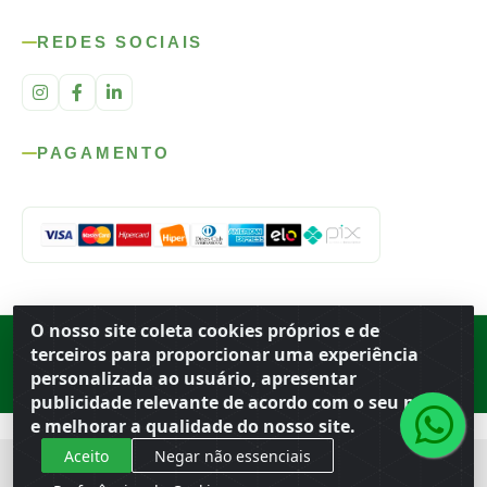
REDES SOCIAIS
PAGAMENTO
O nosso site coleta cookies próprios e de
Rod. SP-215, s/n, km 98 — Área Rural
·
Porto Ferreira
/
SP
·
BR
· CEP
terceiros para proporcionar uma experiência
13.669-899
· CNPJ 56.679.863/0001-91
personalizada ao usuário, apresentar
© 2026 Atacado Ideal
publicidade relevante de acordo com o seu perfil
e melhorar a qualidade do nosso site.
Aceito
Negar não essenciais