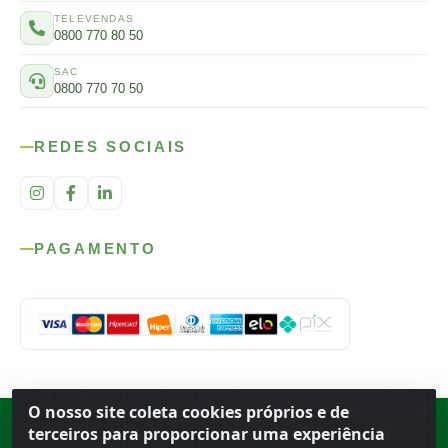
TELEVENDAS
0800 770 80 50
SAC
0800 770 70 50
REDES SOCIAIS
PAGAMENTO
O nosso site coleta cookies próprios e de
Rod. SP-215, s/n, km 98 — Área Rural
·
Porto Ferreira
/
SP
·
BR
· CEP
terceiros para proporcionar uma experiência
13.669-899
· CNPJ 56.679.863/0001-91