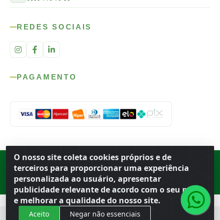
REDES SOCIAIS
PAGAMENTO
O nosso site coleta cookies próprios e de
Rod. SP-215, s/n, km 98 — Área Rural
·
Porto Ferreira
/
SP
·
BR
· CEP
terceiros para proporcionar uma experiência
13.669-899
· CNPJ 56.679.863/0001-91
personalizada ao usuário, apresentar
© 2026 Atacado Ideal
publicidade relevante de acordo com o seu perfil
e melhorar a qualidade do nosso site.
Aceito
Negar não essenciais