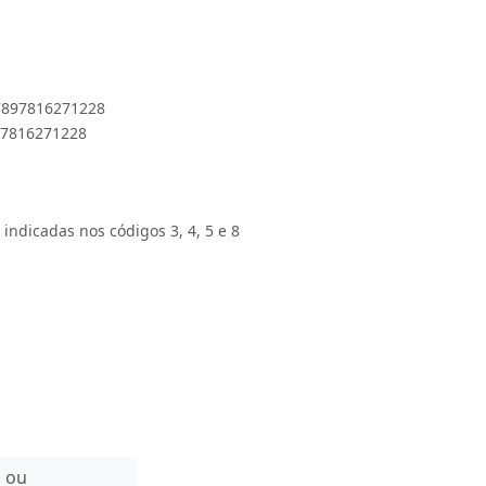
 7897816271228
897816271228
 indicadas nos códigos 3, 4, 5 e 8
n ou