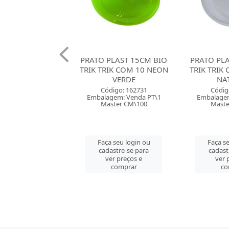
PLAST 15CM BIO
PRATO PLAST 15CM BIO
PRATO PL
IK COM 10 NEON
TRIK TRIK COM 10 NEON
TRIK T
VERDE
NATURAL
BRANCO CO
digo: 162731
Código: 162732
gem: Venda PT\1
Embalagem: Venda PT\1
Códig
ster CM\100
Master CM\100
Embalagem
Mast
 seu login ou
Faça seu login ou
astre-se para
cadastre-se para
Faça se
er preços e
ver preços e
cadast
comprar
comprar
ver 
co