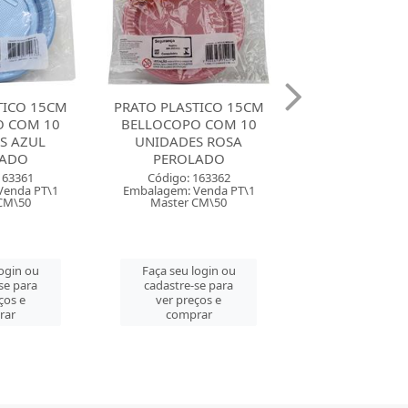
TICO 15CM
PRATO PLASTICO 15CM
PRATO PLASTI
O COM 10
BIO TRIK TRIK COM 10
BIO TRIK TRIK
S ROSA
BRANCO
BRANC
LADO
Código: 86988
Código: 86
Embalagem: Venda PT\1
Embalagem: Ven
163362
Master CM\100
Master CM\
Venda PT\1
CM\50
Faça seu login ou
Faça seu log
cadastre-se para
cadastre-se 
login ou
ver preços e
ver preços
se para
comprar
comprar
ços e
rar