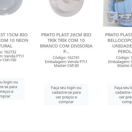
AST 26CM BIO
PRATO PLASTICO 15CM
PRATO PLAS
RIK COM 10
BELLOCOPO COM 10
BELLOCOP
M DIVISORIA
UNIDADES AZUL
UNIDADE
P...
PEROLADO
PERO
o: 162741
Código: 163361
Código: 
: Venda PT\1
Embalagem: Venda PT\1
Embalagem: 
er CM\30
Master CM\50
Master 
u login ou
Faça seu login ou
Faça seu 
re-se para
cadastre-se para
cadastre-
preços e
ver preços e
ver pre
mprar
comprar
comp