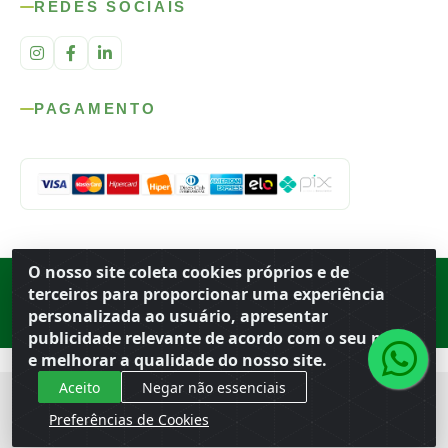
REDES SOCIAIS
PAGAMENTO
O nosso site coleta cookies próprios e de
Rod. SP-215, s/n, km 98 — Área Rural
·
Porto Ferreira
/
SP
·
BR
· CEP
terceiros para proporcionar uma experiência
13.669-899
· CNPJ 56.679.863/0001-91
personalizada ao usuário, apresentar
© 2026 Atacado Ideal
publicidade relevante de acordo com o seu perfil
e melhorar a qualidade do nosso site.
Aceito
Negar não essenciais
Preferências de Cookies