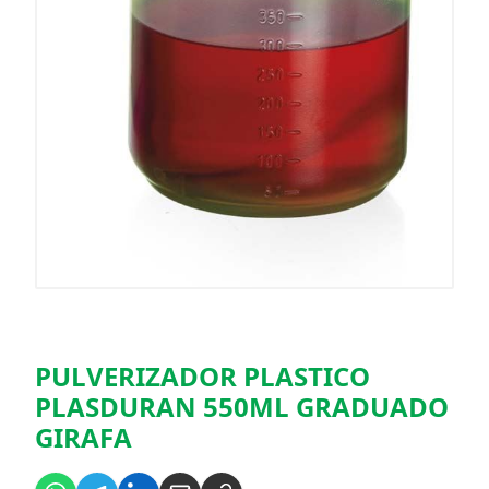
PULVERIZADOR PLASTICO
PLASDURAN 550ML GRADUADO
GIRAFA