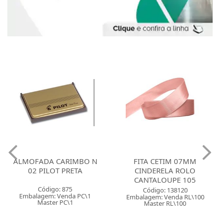
FITA CETIM 07MM
QUADRO BRANCO
CINDERELA ROLO
ALUMINIO 40X30
CANTALOUPE 105
STANDARD ALUMINIO POP
Código: 138120
Código: 146671
Embalagem: Venda RL\100
Embalagem: Venda PC\1
Master RL\100
Master CM\4