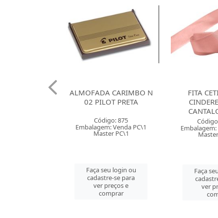
 120G SANTA
ALMOFADA CARIMBO N
FITA CE
X66 BRANCA
02 PILOT PRETA
CINDER
CANTAL
o: 38085
Código: 875
Código
 Venda PT\100
Embalagem: Venda PC\1
Embalagem: 
r PT\100
Master PC\1
Master
u login ou
Faça seu login ou
Faça seu
e-se para
cadastre-se para
cadastr
reços e
ver preços e
ver p
mprar
comprar
com