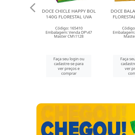
A BRAZILIAN
DOCE CHICLE HAPPY BOL
DOCE BAL
EE FLORESTAL
140G FLORESTAL UVA
FLORESTA
: 165407
Código: 165410
Código
 Venda DP\12
Embalagem: Venda DP\47
Embalagem:
r CX\144
Master CM\1128
Maste
u login ou
Faça seu login ou
Faça seu
e-se para
cadastre-se para
cadastr
reços e
ver preços e
ver p
mprar
comprar
com