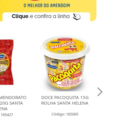
MENDORATO
DOCE PACOQUITA 15G
DOCE PACO
20G SANTA
ROLHA SANTA HELENA
QUADRADA
ENA
UNIDADES SA
Código: 165065
 165427
Código: