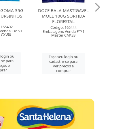
 GOMA 35G
DOCE BALA MASTIGAVEL
DOCE BALA 
 URSINHOS
MOLE 100G SORTIDA
ZOLLE 100G
FLORESTAL
FLORE
 165402
Código: 165444
Código:
Venda CX\50
Embalagem: Venda PT\1
Embalagem: 
 CX\50
Master CM\33
Master
 login ou
Faça seu login ou
Faça seu 
-se para
cadastre-se para
cadastre
eços e
ver preços e
ver pre
prar
comprar
comp