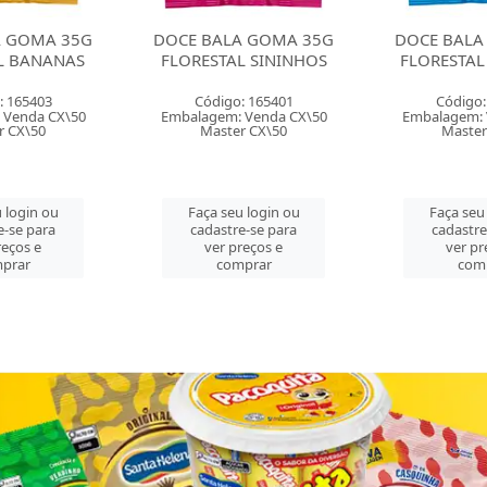
A GOMA 35G
DOCE BALA GOMA 35G
DOCE BALA
L BANANAS
FLORESTAL SININHOS
FLORESTAL
: 165403
Código: 165401
Código:
 Venda CX\50
Embalagem: Venda CX\50
Embalagem: 
r CX\50
Master CX\50
Master
 login ou
Faça seu login ou
Faça seu
e-se para
cadastre-se para
cadastre
reços e
ver preços e
ver pr
prar
comprar
com