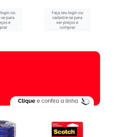
 login ou
Faça seu login ou
Faça seu 
-se para
cadastre-se para
cadastre
eços e
ver preços e
ver pre
prar
comprar
comp