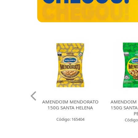
 CROKISSIMO
AMENDOIM MENDORATO
AMENDOIM
NTA HELENA
150G SANTA HELENA
150G SANTA
E CEBOLA
P
Código: 165404
: 165421
Código