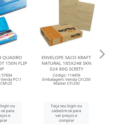
R QUADRO
ENVELOPE SACO KRAFT
CANETA MA
T 150N FLIP
NATURAL 185X248 SKN
LUMICOLOR S
OP
024 80G SCRITY
COM 60 
: 57604
Código: 114459
Código:
 Venda PC\1
Embalagem: Venda CX\250
Embalagem: 
 CM\25
Master CX\250
Master
 login ou
Faça seu login ou
Faça seu 
-se para
cadastre-se para
cadastre
eços e
ver preços e
ver pre
prar
comprar
comp