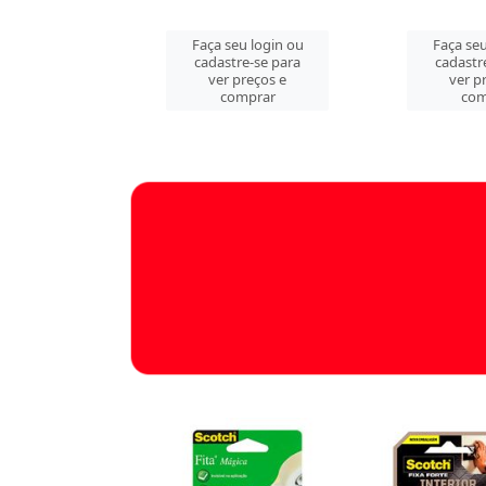
u login ou
Faça seu login ou
Faça seu
e-se para
cadastre-se para
cadastr
reços e
ver preços e
ver p
mprar
comprar
com