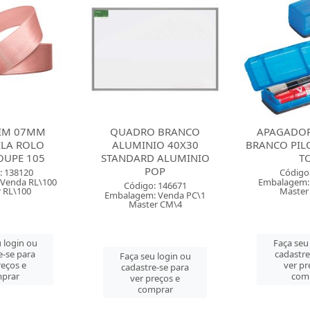
TIM 07MM
QUADRO BRANCO
APAGADO
ELA ROLO
ALUMINIO 40X30
BRANCO PILO
OUPE 105
STANDARD ALUMINIO
T
POP
: 138120
Código
Venda RL\100
Embalagem:
Código: 146671
 RL\100
Master
Embalagem: Venda PC\1
Master CM\4
 login ou
Faça seu
e-se para
cadastre
Faça seu login ou
reços e
ver pr
cadastre-se para
prar
com
ver preços e
comprar