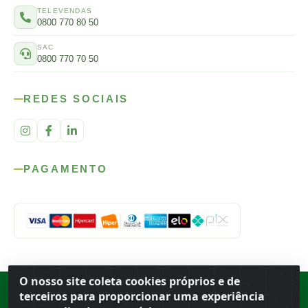
TELEVENDAS
0800 770 80 50
SAC
0800 770 70 50
REDES SOCIAIS
PAGAMENTO
O nosso site coleta cookies próprios e de
Rod. SP-215, s/n, km 98 — Área Rural
·
Porto Ferreira
/
SP
·
BR
· CEP
terceiros para proporcionar uma experiência
13.669-899
· CNPJ 56.679.863/0001-91