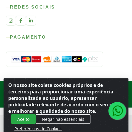
REDES SOCIAIS
PAGAMENTO
O nosso site coleta cookies próprios e de
Rod. SP-215, s/n, km 98 — Área Rural
·
Porto Ferreira
/
SP
·
BR
· CEP
terceiros para proporcionar uma experiência
13.669-899
· CNPJ 56.679.863/0001-91
personalizada ao usuário, apresentar
© 2026 Atacado Ideal
publicidade relevante de acordo com o seu perfil
e melhorar a qualidade do nosso site.
Aceito
Negar não essenciais
Preferências de Cookies