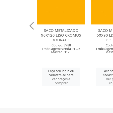
 METALIZADO
SACO METALIZADO
SACO M
 LISO CROMUS
60X90 LISO CROMUS
60X90 L
OURADO
DOURADO
P
ódigo: 7788
Código: 7000
Códi
em: Venda PT\25
Embalagem: Venda PT\25
Embalagem
ster PT\25
Master PT\25
Mast
 seu login ou
Faça seu login ou
Faça se
astre-se para
cadastre-se para
cadast
er preços e
ver preços e
ver 
comprar
comprar
co