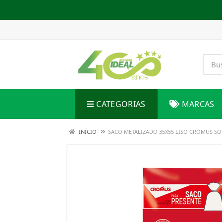
CATEGORIAS
MARCAS
INÍCIO
SACO METALIZADO 35X55 LISO CROMUS S