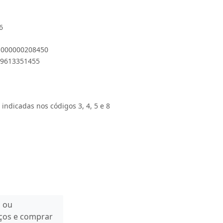
6
 1000000208450
899613351455
 indicadas nos códigos 3, 4, 5 e 8
n ou
eços e comprar