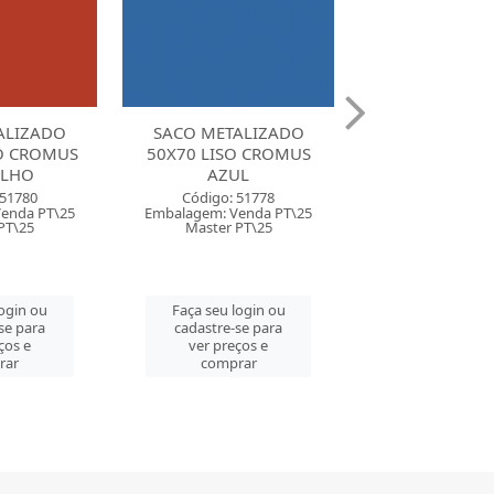
ALIZADO
SACO METALIZADO
SACO METAL
O CROMUS
60X90 LISO CROMUS
60X90 LISO 
UL
AZUL
VERMEL
 51778
Código: 51777
Código: 51
enda PT\25
Embalagem: Venda PT\25
Embalagem: Ven
PT\25
Master PT\25
Master PT\
login ou
Faça seu login ou
Faça seu log
se para
cadastre-se para
cadastre-se 
ços e
ver preços e
ver preços
rar
comprar
comprar