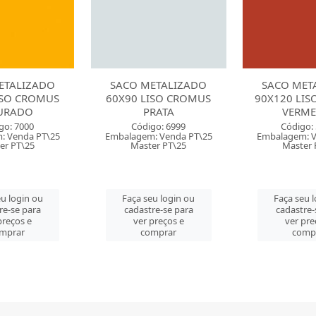
ETALIZADO
SACO METALIZADO
SACO MET
ISO CROMUS
90X120 LISO CROMUS
50X70 LIS
RATA
VERMELHO
AZ
go: 6999
Código: 51780
Código:
: Venda PT\25
Embalagem: Venda PT\25
Embalagem: V
er PT\25
Master PT\25
Master 
u login ou
Faça seu login ou
Faça seu 
re-se para
cadastre-se para
cadastre-
preços e
ver preços e
ver pre
mprar
comprar
comp