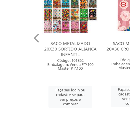
 METALIZADO
SACO METALIZADO
SACO M
ORTIDO ALIANCA
20X30 CROMUS SORTIDO
25X37 CRO
INFANTIL
Código: 157763
Códig
digo: 101862
Embalagem: Venda PT\50
Embalagem
em: Venda PT\100
Master CM\1000
Maste
ster PT\100
Faça seu login ou
Faça se
 seu login ou
cadastre-se para
cadast
astre-se para
ver preços e
ver 
er preços e
comprar
co
comprar