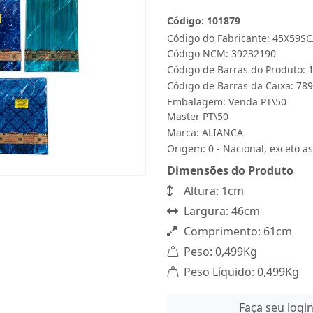
Código: 101879
Código do Fabricante: 45X59S
Código NCM: 39232190
Código de Barras do Produto:
Código de Barras da Caixa: 7
Embalagem: Venda PT\50
Master PT\50
Marca:
ALIANCA
Origem: 0 - Nacional, exceto as
Dimensões do Produto
Altura: 1cm
Largura: 46cm
Comprimento: 61cm
Peso: 0,499Kg
Peso Líquido: 0,499Kg
Faça seu logi