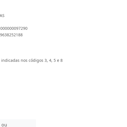
CAS
 1000000097290
899638252188
 indicadas nos códigos 3, 4, 5 e 8
n ou