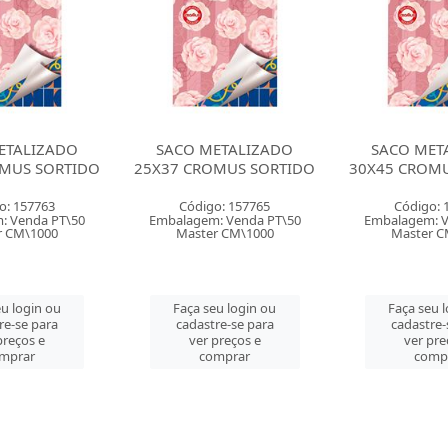
ETALIZADO
SACO METALIZADO
SACO MET
MUS SORTIDO
30X45 CROMUS SORTIDO
35X55 CROM
o: 157765
Código: 157767
Código: 
: Venda PT\50
Embalagem: Venda PT\50
Embalagem: V
r CM\1000
Master CM\1000
Master C
u login ou
Faça seu login ou
Faça seu 
re-se para
cadastre-se para
cadastre-
preços e
ver preços e
ver pre
mprar
comprar
comp