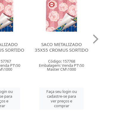
ALIZADO
SACO METALIZADO
SACO METAL
US SORTIDO
45X60 CROMUS SORTIDO
50X70 CROMUS
157768
Código: 157771
Código: 157
enda PT\50
Embalagem: Venda PT\25
Embalagem: Ven
M\1000
Master PT\25
Master PT\
login ou
Faça seu login ou
Faça seu log
se para
cadastre-se para
cadastre-se 
ços e
ver preços e
ver preços
rar
comprar
comprar