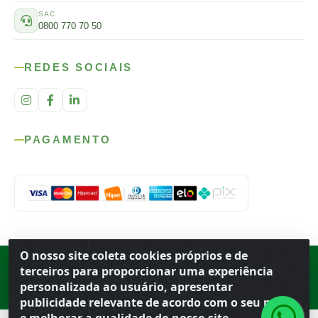
SAC
0800 770 70 50
REDES SOCIAIS
PAGAMENTO
O nosso site coleta cookies próprios e de
Rod. SP-215, s/n, km 98 — Área Rural
·
Porto Ferreira
/
SP
·
BR
· CEP
terceiros para proporcionar uma experiência
13.669-899
· CNPJ 56.679.863/0001-91
personalizada ao usuário, apresentar
© 2026 Atacado Ideal
publicidade relevante de acordo com o seu perfil