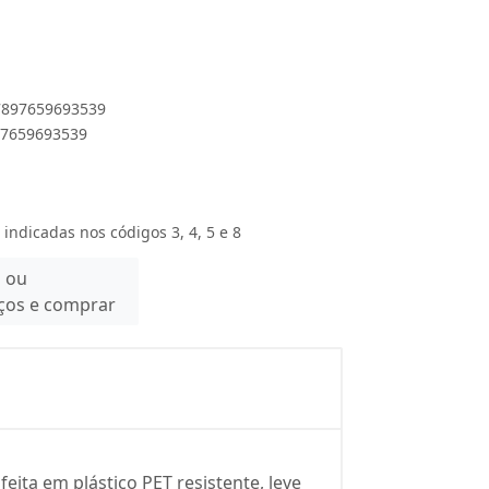
 7897659693539
897659693539
 indicadas nos códigos 3, 4, 5 e 8
n ou
eços e comprar
eita em plástico PET resistente, leve