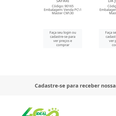
SAFARI
DA JUSTICA
PARI
digo: 90165
Código: 76135
Códig
gem: Venda PC\1
Embalagem: Venda PC\1
Embalagem
ster CM\30
Master PC\1
Mast
 seu login ou
Faça seu login ou
Faça se
astre-se para
cadastre-se para
cadast
er preços e
ver preços e
ver 
comprar
comprar
co
Cadastre-se para receber nossa