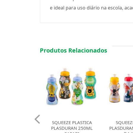
e ideal para uso diário na escola, ac
Produtos Relacionados
EZE PLASTICA
SQUEEZE PLASTICA
SQUEEZ
DURAN 250ML
PLASDURAN 250ML LIGA
PLASDURAN