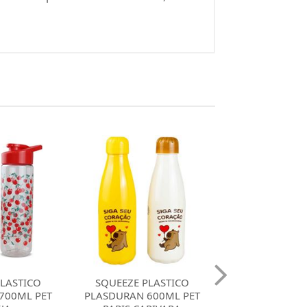
LASTICO
SQUEEZE PLASTICA
SQUEEZE PLA
600ML PET
PLASDURAN 250ML
PLASDURAN 70