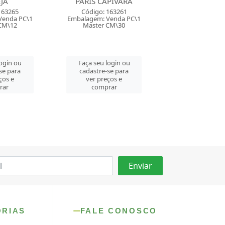
PIVARA
SLEEVE CAPIVARA
CASAS DE HO
SORTI..
163261
Código: 163250
Venda PC\1
Embalagem: Venda PC\1
Código: 159
CM\30
Master CM\30
Embalagem: Ven
Master CM
login ou
Faça seu login ou
se para
cadastre-se para
Faça seu log
ços e
ver preços e
cadastre-se 
rar
comprar
ver preços
comprar
ORIAS
FALE CONOSCO