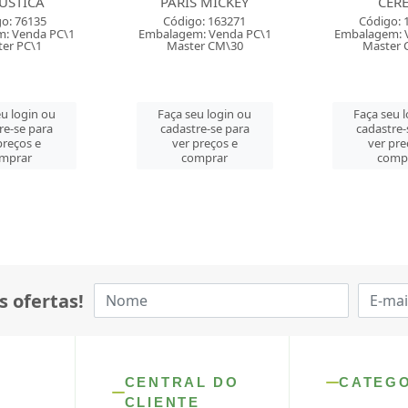
S MICKEY
CEREJA
PARIS CA
o: 163271
Código: 163265
Código: 
: Venda PC\1
Embalagem: Venda PC\1
Embalagem: 
er CM\30
Master CM\12
Master 
u login ou
Faça seu login ou
Faça seu 
re-se para
cadastre-se para
cadastre-
preços e
ver preços e
ver pre
mprar
comprar
comp
s ofertas!
CENTRAL DO
CATEG
CLIENTE