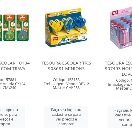
ESCOLAR TRIS
TESOURA ESCOLAR TRIS
TESOURA ESC
 MINIONS
907493 HOLIC DREAMY
ACRILEX LE
LOVELY
o: 158153
Código: 
Código: 158598
: Venda DP\12
Embalagem: V
Embalagem: Venda CT\1
r CM\288
Master 
Master CM\288
u login ou
Faça seu 
Faça seu login ou
re-se para
cadastre-
cadastre-se para
preços e
ver pre
ver preços e
mprar
comp
comprar