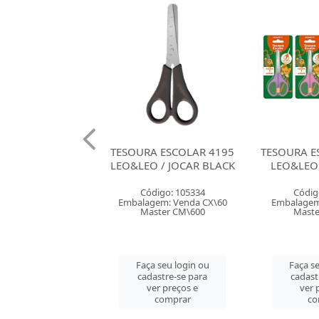
A ESCOLAR 4195
TESOURA ESCOLAR 10184
TESOURA 
 / JOCAR BLACK
LEO&LEO COM TRAVA
908681
digo: 105334
Código: 157881
Códig
em: Venda CX\60
Embalagem: Venda CX\24
Embalagem
ster CM\600
Master CM\240
Maste
 seu login ou
Faça seu login ou
Faça se
astre-se para
cadastre-se para
cadast
er preços e
ver preços e
ver 
comprar
comprar
co