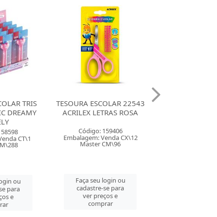
OLAR 22543
TESOURA ESCOLAR 22543
TESOURA ESCOL
TRAS ROSA
ACRILEX LETRAS AZUL
ACRILEX VASS
SORTID
159406
Código: 159408
Código: 159
enda CX\12
Embalagem: Venda CX\12
Embalagem: Ven
CM\96
Master CM\96
Master CM
login ou
Faça seu login ou
Faça seu log
se para
cadastre-se para
cadastre-se 
ços e
ver preços e
ver preços
rar
comprar
comprar