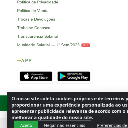
Política de Privacidade
Política de Venda
Trocas e Devoluções
Trabalhe Conosco
Transparência Salarial
Igualdade Salarial — 1° Sem/2026
PDF
APP
O nosso site coleta cookies próprios e de terceiros 
Rod. SP-215, s/n, km 98 — Área Rural
·
Porto Ferreira
/
SP
·
BR
· CEP
proporcionar uma experiência personalizada ao us
apresentar publicidade relevante de acordo com o s
melhorar a qualidade do nosso site.
Aceito
Negar não essenciais
Preferências de