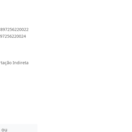
 7897256220022
7897256220024
rtação Indireta
n ou