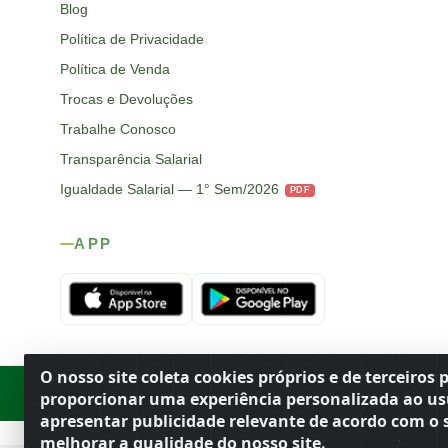
Blog
Política de Privacidade
Política de Venda
Trocas e Devoluções
Trabalhe Conosco
Transparência Salarial
Igualdade Salarial — 1° Sem/2026
PDF
APP
O nosso site coleta cookies próprios e de terceiros 
Rod. SP-215, s/n, km 98 — Área Rural
·
Porto Ferreira
/
SP
·
BR
· CEP
proporcionar uma experiência personalizada ao us
apresentar publicidade relevante de acordo com o s
melhorar a qualidade do nosso site.