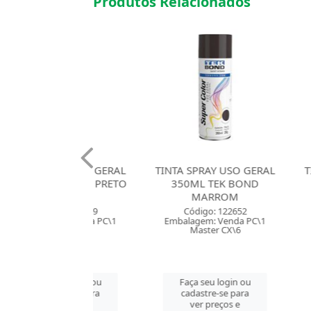
Produtos Relacionados
PRAY USO GERAL
TINTA SPRAY USO GERAL
TINTA SPR
EK BOND PRETO
350ML TEK BOND
350ML 
FOSCO
MARROM
PL
digo: 101749
Código: 122652
Códig
gem: Venda PC\1
Embalagem: Venda PC\1
Embalagem
aster CX\6
Master CX\6
Mast
 seu login ou
Faça seu login ou
Faça se
astre-se para
cadastre-se para
cadast
er preços e
ver preços e
ver 