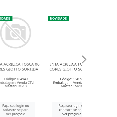
CA FOSCA 06
TINTA ACRILICA FOSCA 12
TINTA ACRILIC
O SORTIDA
CORES GIOTTO SORTIDA
ACRILEX 60M
TURQUESA
164949
Código: 164950
Código: 38
Venda CT\1
Embalagem: Venda CT\1
Embalagem: Ven
CM\18
Master CM\18
Master CM
login ou
Faça seu login ou
Faça seu log
se para
cadastre-se para
cadastre-se 
ços e
ver preços e
ver preços