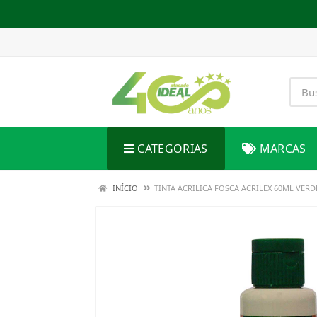
CATEGORIAS
MARCAS
INÍCIO
TINTA ACRILICA FOSCA ACRILEX 60ML VERD