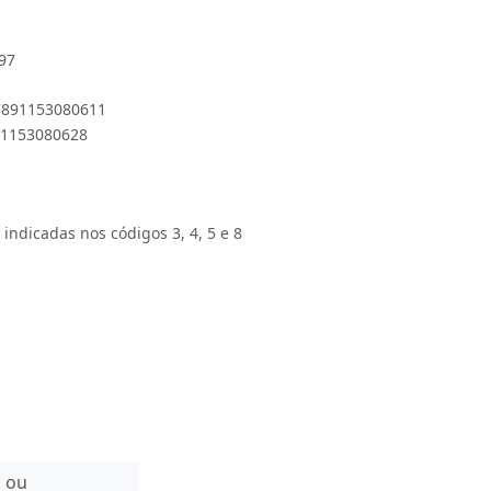
97
 7891153080611
891153080628
 indicadas nos códigos 3, 4, 5 e 8
n ou