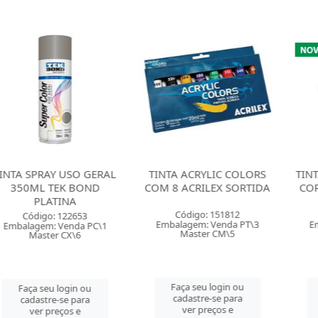
AY USO GERAL
TINTA ACRYLIC COLORS
TINTA ACRILI
TEK BOND
COM 8 ACRILEX SORTIDA
CORES GIOTT
ATINA
Código: 151812
Código: 
o: 122653
Embalagem: Venda PT\3
Embalagem: 
: Venda PC\1
Master CM\5
Master 
er CX\6
Faça seu login ou
Faça seu 
u login ou
cadastre-se para
cadastre-
re-se para
ver preços e
ver pre
preços e