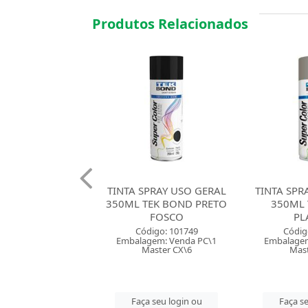
Produtos Relacionados
PRAY USO GERAL
TINTA SPRAY USO GERAL
TINTA AC
EK BOND PRETO
350ML TEK BOND
COM 8 ACR
FOSCO
PLATINA
Códig
digo: 101749
Código: 122653
Embalagem
gem: Venda PC\1
Embalagem: Venda PC\1
Mast
aster CX\6
Master CX\6
Faça se
 seu login ou
Faça seu login ou