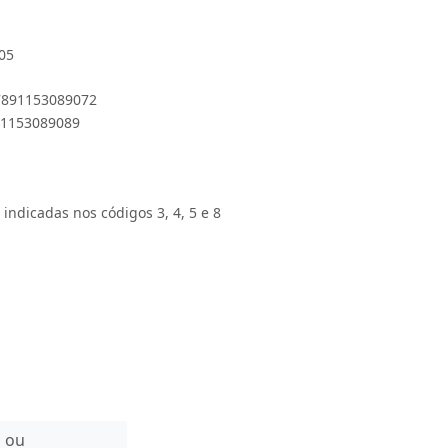
05
 7891153089072
891153089089
 indicadas nos códigos 3, 4, 5 e 8
n ou