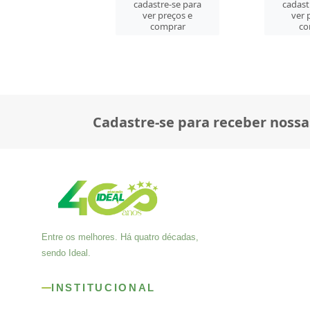
cadast
astre-se para
cadastre-se para
ver 
er preços e
ver preços e
co
comprar
comprar
Cadastre-se para receber nossa
Entre os melhores. Há quatro décadas,
sendo Ideal.
INSTITUCIONAL