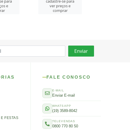
se para
cadastre-se para
cadastre-se 
ços e
ver preços e
ver preços
rar
comprar
comprar
ORIAS
FALE CONOSCO
E-MAIL
Enviar E-mail
WHATSAPP
(19) 3589-8042
E FESTAS
TELEVENDAS
0800 770 80 50