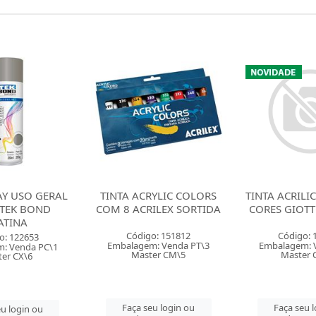
RYLIC COLORS
TINTA ACRILICA FOSCA 06
TINTA ACRILI
ILEX SORTIDA
CORES GIOTTO SORTIDA
CORES GIOTT
o: 151812
Código: 164949
Código: 
: Venda PT\3
Embalagem: Venda CT\1
Embalagem: 
er CM\5
Master CM\18
Master 
u login ou
Faça seu login ou
Faça seu 