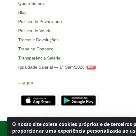
Quem Somos
Blog
Política de Privacidade
Política de Venda
Trocas e Devoluções
Trabalhe Conosco
Transparência Salarial
Igualdade Salarial — 1° Sem/2026
PDF
APP
O nosso site coleta cookies próprios e de terceiros 
Rod. SP-215, s/n, km 98 — Área Rural
·
Porto Ferreira
/
SP
·
BR
· CEP
proporcionar uma experiência personalizada ao us