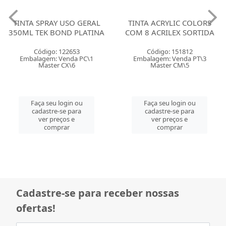
TINTA SPRAY USO GERAL
TINTA ACRYLIC COLORS
350ML TEK BOND PLATINA
COM 8 ACRILEX SORTIDA
Código: 122653
Código: 151812
Embalagem: Venda PC\1
Embalagem: Venda PT\3
Master CX\6
Master CM\5
Faça seu login ou
Faça seu login ou
cadastre-se para
cadastre-se para
ver preços e
ver preços e
comprar
comprar
Cadastre-se para receber nossas
ofertas!