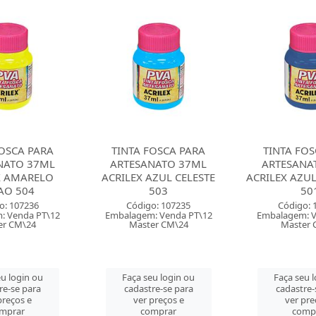
FOSCA PARA
TINTA FOSCA PARA
TINTA FOS
NATO 37ML
ARTESANATO 37ML
ARTESANA
AZUL CELESTE
ACRILEX AZUL TURQUESA
ACRILEX VER
503
501
54
o: 107235
Código: 107234
Código: 
: Venda PT\12
Embalagem: Venda PT\12
Embalagem: 
er CM\24
Master CM\24
Master 
u login ou
Faça seu login ou
Faça seu 
re-se para
cadastre-se para
cadastre-
preços e
ver preços e
ver pre
mprar
comprar
comp