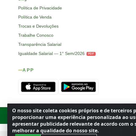
Política de Privacidade
Política de Venda
Trocas e Devoluções
Trabalhe Conosco
Transparência Salarial
Igualdade Salarial — 1° Sem/2026
PDF
APP
O nosso site coleta cookies próprios e de terceiros 
Rod. SP-215, s/n, km 98 — Área Rural
·
Porto Ferreira
/
SP
·
BR
· CEP
proporcionar uma experiência personalizada ao us
apresentar publicidade relevante de acordo com o s
melhorar a qualidade do nosso site.