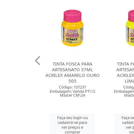
A FOSCA PARA
TINTA FOSCA PARA
TINTA 
SANATO 37ML
ARTESANATO 37ML
ARTESA
 AMARELO OURO
ACRILEX AMARELO
ACRILEX 
505
LIMAO 504
digo: 107237
Código: 107236
Códig
em: Venda PT\12
Embalagem: Venda PT\12
Embalagem
ster CM\24
Master CM\24
Mast
 seu login ou
Faça seu login ou
Faça se
astre-se para
cadastre-se para
cadast
er preços e
ver preços e
ver 
comprar
comprar
co