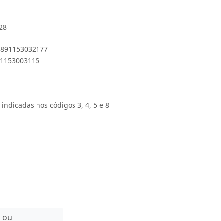
28
 7891153032177
891153003115
 indicadas nos códigos 3, 4, 5 e 8
n ou