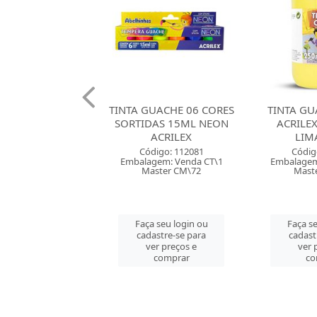
UACHE 06 CORES
TINTA GUACHE 250ML
TINTA GU
AS 15ML NEON
ACRILEX AMARELO
ACRILEX
ACRILEX
LIMAO 504
Códig
digo: 112081
Código: 135493
Embalagem
gem: Venda CT\1
Embalagem: Venda UN\1
Mast
ster CM\72
Master CM\48
Faça se
 seu login ou
Faça seu login ou
cadast
astre-se para
cadastre-se para
ver 
er preços e
ver preços e
co
comprar
comprar