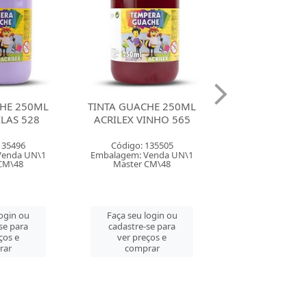
HE 250ML
TINTA GUACHE 06 CORES
TINTA GUACHE 
INHO 565
SORTIDAS 15ML NEON
SORTIDAS 15M
RADEX
135505
Código: 145
Código: 141538
Venda UN\1
Embalagem: Ven
Embalagem: Venda CX\1
CM\48
Master CM
Master CM\12
login ou
Faça seu log
Faça seu login ou
se para
cadastre-se 
cadastre-se para
ços e
ver preços
ver preços e
rar
comprar
comprar