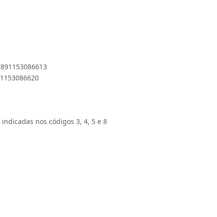
 7891153086613
891153086620
 indicadas nos códigos 3, 4, 5 e 8