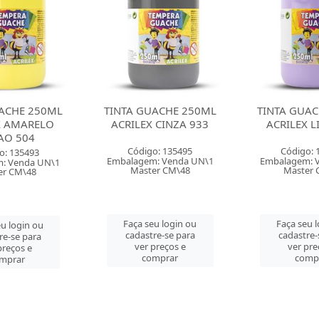
ACHE 250ML
TINTA GUACHE 250ML
TINTA GUAC
 CINZA 933
ACRILEX LILAS 528
ACRILEX V
o: 135495
Código: 135496
Código: 
: Venda UN\1
Embalagem: Venda UN\1
Embalagem: 
er CM\48
Master CM\48
Master 
u login ou
Faça seu login ou
Faça seu 
re-se para
cadastre-se para
cadastre-
preços e
ver preços e
ver pre
mprar
comprar
comp