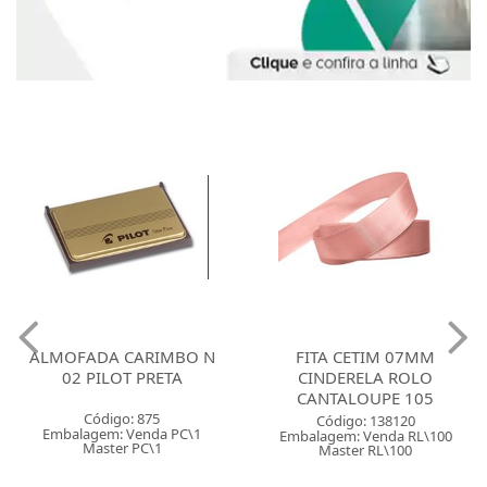
ALMOFADA CARIMBO N
FITA CETIM 07MM
02 PILOT PRETA
CINDERELA ROLO
CANTALOUPE 105
Código: 875
Código: 138120
Embalagem: Venda PC\1
Embalagem: Venda RL\100
Master PC\1
Master RL\100